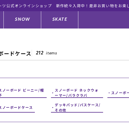
ーツ公式オンラインショップ 新作続々入荷中！是非お買い物をお楽
SNOW
SKATE
ボードケース
212
items
ジャケット
ド
ド板
ード
トップス
ウェットスーツ
バインディング
キッズスケートボード
ドメンテナンスグッズ
ドセット
ードグッズ
サンダル
キッズサーフィン
スノーボードウェア
スケートボードメンテナンスグッ
ズ
スノーボード ビーニー/帽
スノーボード ネックウォ
スノーボ
子
ーマー/バラクラバ
ングッズ
ド
ドグローブ
キッズ
ウインターアイテム
キッズスノーボード
デッキパッド/パスケース/
スノーボードケース
その他
シュガード
トレット サーフボード
ドグッズ
レディース水着
中古/アウトレット ウェットスーツ
スノーボードメンテナンスグッズ