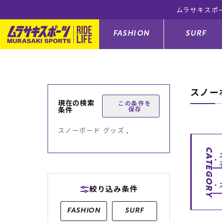
ムラサキスポ
FASHION
SURF
スノー
ファションカテゴリー
サーフィンカテゴリー
スノーボードカテゴリー
スケートボードカテゴリー
現在の検索
この条件を
条件
保存
すべてのアイテム
すべてのアイテム
すべてのアイテム
すべてのアイテム
アウター/
サーフボー
スノーボー
スケートボ
スノーボード グッズ ,
ボトムス
サーフィングッズ
スノーボードブーツ
スケートボードパーツ
シューズ
サーフボー
スノーボー
スケートボ
CATEGORY
バッグ
ボディーボード
スノーボードゴーグル
GO スケートセット
ファッショ
スキムボー
スノーボー
絞り込み条件
メンズ水着
GO ボディーボード
キッズスノーボードセット
メンズラッ
中古/アウ
スノーボー
FASHION
SURF