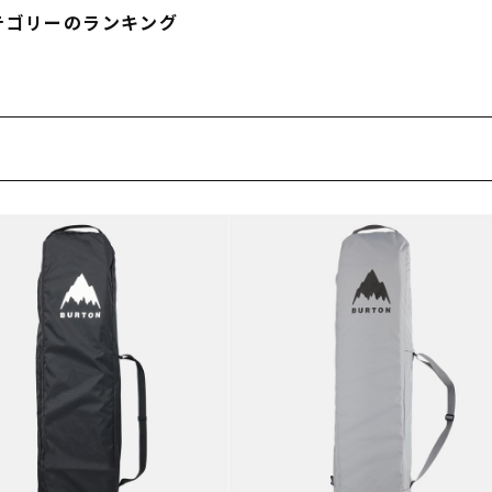
フィットネス
チケット
ストライダー/バイク/その他
中古/アウトレット スノーボード
テゴリーのランキング
SKATE TOP
SURF TOP
FASHION TOP
SNOW TOP