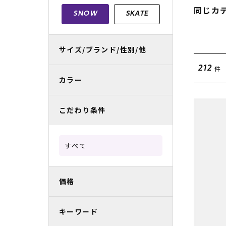
レディースラッシュガード
スノーボード レンタル
レディース
リフト電子
同じカ
SNOW
SKATE
中古/アウトレット スノーウェア
サイズ/ブランド/性別/他
件
212
カラー
こだわり条件
すべて
価格
キーワード