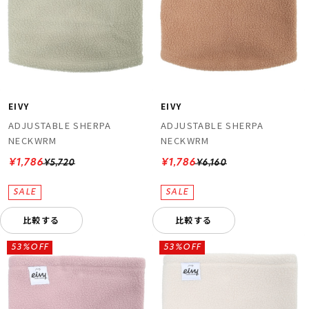
EIVY
EIVY
ADJUSTABLE SHERPA
ADJUSTABLE SHERPA
NECKWRM
NECKWRM
¥1,786
¥1,786
¥5,720
¥6,160
比較する
比較する
53%OFF
53%OFF