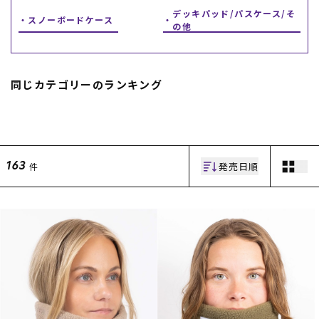
デッキパッド/パスケース/そ
スノーボードケース
スノーTOP
の他
スケートTOP
同じカテゴリーのランキング
CONTENTS
SUPPORT
ブランド一覧
ご利用ガイド
発売日順
件
163
特集一覧
会員ランク
RIDE LIFE MAGAZINE一
店頭受取サービス
覧
ギフトラッピング
スタッフスナップ
アフターサポート
中古/アウトレット サー
下取り保証について
フ
よくある質問
中古/アウトレット スノ
店舗一覧
ー
お問い合わせ
ニュース