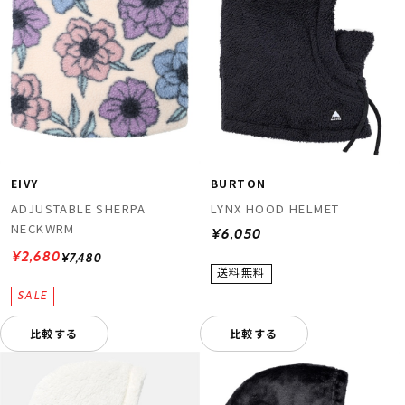
EIVY
BURTON
ADJUSTABLE SHERPA
LYNX HOOD HELMET
NECKWRM
¥6,050
¥2,680
¥7,480
比較する
比較する