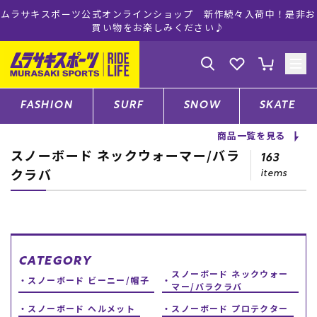
ムラサキスポーツ公式オンラインショップ 新作続々入荷中！是非お
買い物をお楽しみください♪
ゲスト
様
ログイン
会員登録
FASHION
SURF
SNOW
SKATE
商品一覧を見る
スノーボード ネックウォーマー/バラ
店舗一覧
163
クラバ
items
CATEGORY
ファッションTOP
CATEGORY
スノーボード ネックウォー
スノーボード ビーニー/帽子
マー/バラクラバ
サーフTOP
スノーボード ヘルメット
スノーボード プロテクター