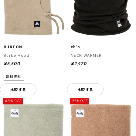
BURTON
eb's
Burke Hood
NECK WARMER
¥5,500
¥2,420
比較する
比較する
68%OFF
71%OFF