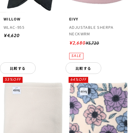
WILLOW
EIVY
WLAC-955
ADJUSTABLE SHERPA
NECKWRM
¥4,620
¥2,680
¥5,720
比較する
比較する
53%OFF
64%OFF