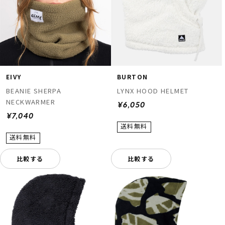
EIVY
BURTON
BEANIE SHERPA
LYNX HOOD HELMET
NECKWARMER
¥6,050
¥7,040
比較する
比較する