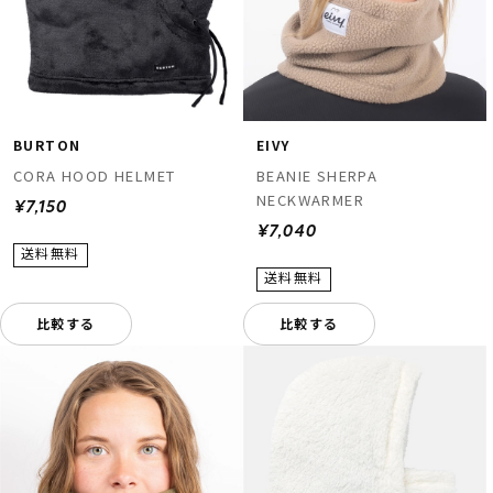
BURTON
EIVY
CORA HOOD HELMET
BEANIE SHERPA
NECKWARMER
¥7,150
¥7,040
比較する
比較する