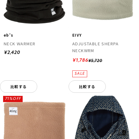
eb's
EIVY
NECK WARMER
ADJUSTABLE SHERPA
NECKWRM
¥2,420
¥1,786
¥5,720
比較する
比較する
71%OFF