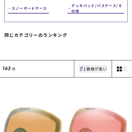
デッキパッド/パスケース/そ
スノーボードケース
スノーTOP
の他
スケートTOP
同じカテゴリーのランキング
CONTENTS
SUPPORT
ブランド一覧
ご利用ガイド
価格が高い
件
163
特集一覧
会員ランク
RIDE LIFE MAGAZINE一
店頭受取サービス
覧
ギフトラッピング
スタッフスナップ
アフターサポート
中古/アウトレット サー
下取り保証について
フ
よくある質問
中古/アウトレット スノ
店舗一覧
ー
お問い合わせ
ニュース