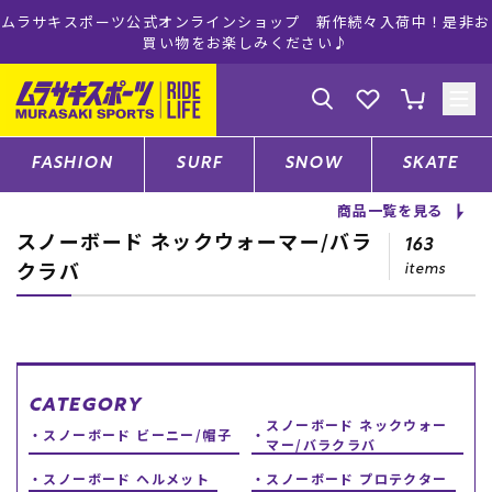
ムラサキスポーツ公式オンラインショップ 新作続々入荷中！是非お
買い物をお楽しみください♪
ゲスト
様
ログイン
会員登録
FASHION
SURF
SNOW
SKATE
商品一覧を見る
スノーボード ネックウォーマー/バラ
店舗一覧
163
クラバ
items
CATEGORY
ファッションTOP
CATEGORY
スノーボード ネックウォー
スノーボード ビーニー/帽子
マー/バラクラバ
サーフTOP
スノーボード ヘルメット
スノーボード プロテクター