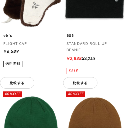
eb's
686
FLIGHT CAP
STANDARD ROLL UP
BEANIE
¥6,589
¥2,838
¥4,730
比較する
比較する
40%OFF
40%OFF