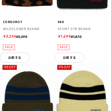
CORDUROY
686
WILDFLOWER BEANIE
SPORT STR BEANIE
¥3,234
¥1,694
¥5,390
¥1,870
比較する
比較する
9%OFF
9%OFF