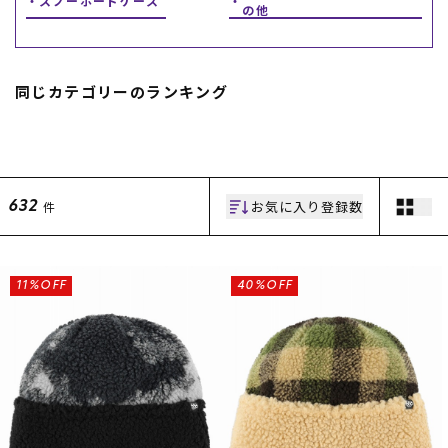
スノーボードケース
の他
スノーTOP
スケートTOP
同じカテゴリーのランキング
CONTENTS
SUPPORT
お気に入り登録数
件
632
ブランド一覧
ご利用ガイド
特集一覧
会員ランク
RIDE LIFE MAGAZINE一
店頭受取サービス
覧
ギフトラッピング
11%OFF
40%OFF
スタッフスナップ
アフターサポート
中古/アウトレット サー
下取り保証について
フ
よくある質問
中古/アウトレット スノ
店舗一覧
ー
お問い合わせ
ニュース