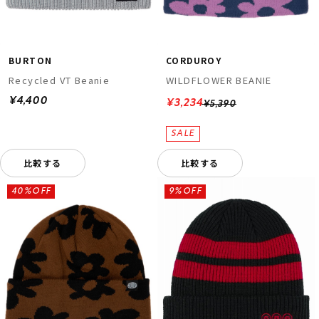
BURTON
CORDUROY
Recycled VT Beanie
WILDFLOWER BEANIE
¥4,400
¥3,234
¥5,390
比較する
比較する
40%OFF
9%OFF