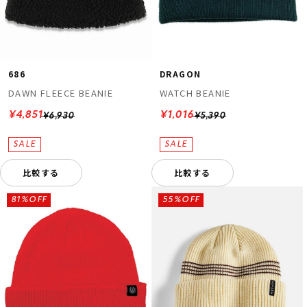
686
DRAGON
DAWN FLEECE BEANIE
WATCH BEANIE
¥4,851
¥1,016
¥6,930
¥5,390
比較する
比較する
81%OFF
55%OFF