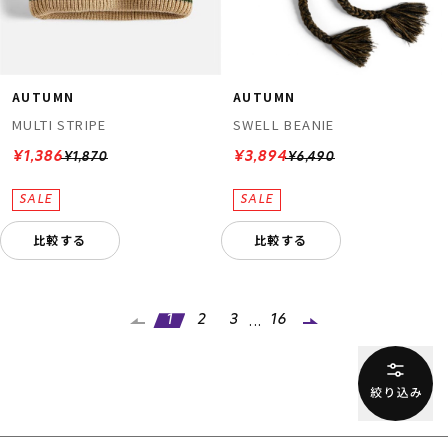
AUTUMN
AUTUMN
MULTI STRIPE
SWELL BEANIE
¥1,386
¥3,894
¥1,870
¥6,490
比較する
比較する
...
1
2
3
16