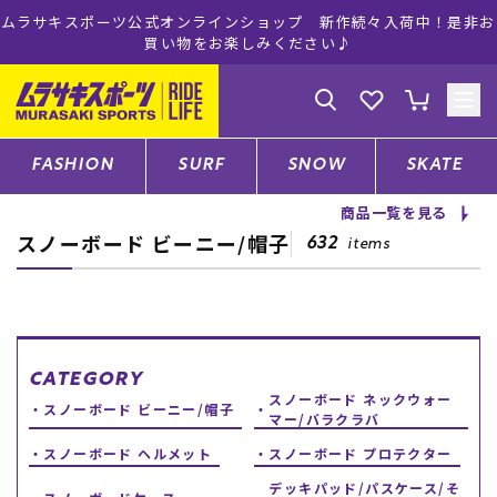
ムラサキスポーツ公式オンラインショップ 新作続々入荷中！是非お
買い物をお楽しみください♪
ゲスト
様
ログイン
会員登録
FASHION
SURF
SNOW
SKATE
商品一覧を見る
スノーボード ビーニー/帽子
店舗一覧
632
items
CATEGORY
CATEGORY
スノーボード ネックウォー
ファッションTOP
スノーボード ビーニー/帽子
マー/バラクラバ
スノーボード ヘルメット
スノーボード プロテクター
サーフTOP
デッキパッド/パスケース/そ