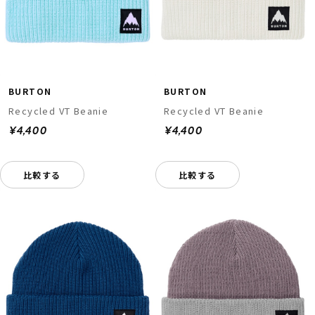
BURTON
BURTON
Recycled VT Beanie
Recycled VT Beanie
¥4,400
¥4,400
比較する
比較する