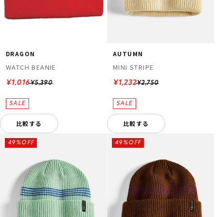
DRAGON
AUTUMN
WATCH BEANIE
MINI STRIPE
¥1,016
¥1,232
¥5,390
¥2,750
比較する
比較する
49%OFF
49%OFF