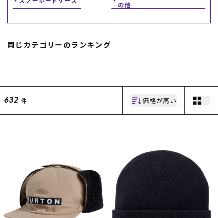
スノーボードケース
の他
スノーTOP
スケートTOP
同じカテゴリーのランキング
CONTENTS
SUPPORT
価格が高い
件
632
ブランド一覧
ご利用ガイド
特集一覧
会員ランク
RIDE LIFE MAGAZINE一
店頭受取サービス
覧
ギフトラッピング
スタッフスナップ
アフターサポート
中古/アウトレット サー
下取り保証について
フ
よくある質問
中古/アウトレット スノ
店舗一覧
ー
お問い合わせ
ニュース