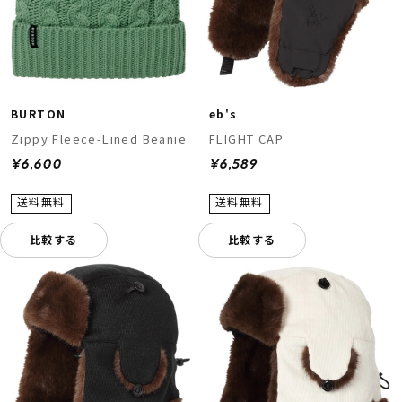
BURTON
eb's
Zippy Fleece-Lined Beanie
FLIGHT CAP
¥6,600
¥6,589
比較する
比較する