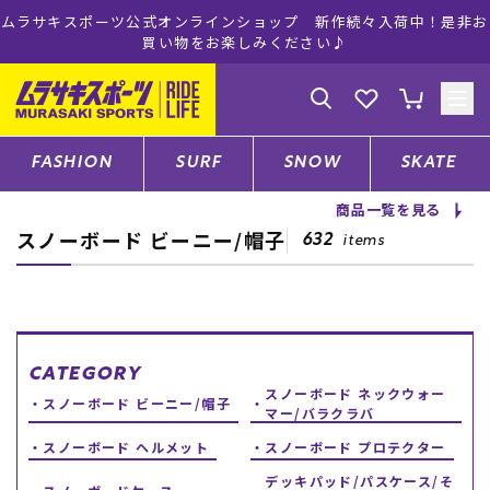
ムラサキスポーツ公式オンラインショップ 新作続々入荷中！是非お
買い物をお楽しみください♪
ゲスト
様
ログイン
会員登録
FASHION
SURF
SNOW
SKATE
商品一覧を見る
スノーボード ビーニー/帽子
店舗一覧
632
items
CATEGORY
CATEGORY
スノーボード ネックウォー
ファッションTOP
スノーボード ビーニー/帽子
マー/バラクラバ
スノーボード ヘルメット
スノーボード プロテクター
サーフTOP
デッキパッド/パスケース/そ