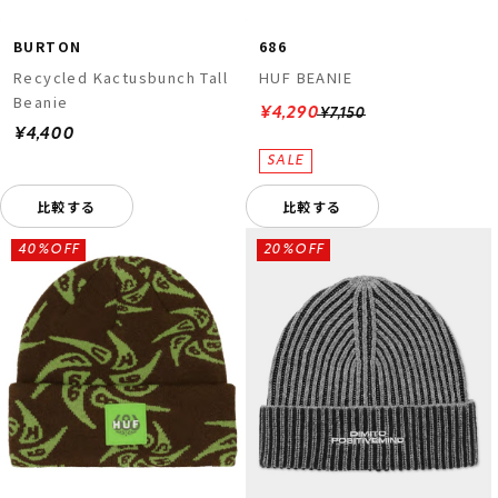
BURTON
686
Recycled Kactusbunch Tall
HUF BEANIE
Beanie
¥4,290
¥7,150
¥4,400
比較する
比較する
40%OFF
20%OFF