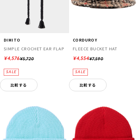
DIMITO
CORDUROY
SIMPLE CROCHET EAR FLAP
FLEECE BUCKET HAT
¥4,576
¥4,554
¥5,720
¥7,590
比較する
比較する