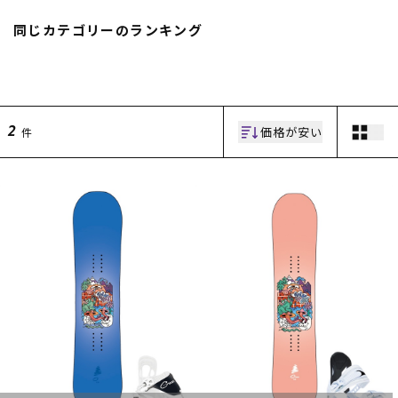
スノーTOP
同じカテゴリーのランキング
スケートTOP
価格が安い
件
2
CONTENTS
SUPPORT
ブランド一覧
ご利用ガイド
特集一覧
会員ランク
RIDE LIFE MAGAZINE一
店頭受取サービス
覧
ギフトラッピング
スタッフスナップ
アフターサポート
中古/アウトレット サー
下取り保証について
フ
よくある質問
中古/アウトレット スノ
店舗一覧
ー
お問い合わせ
ニュース