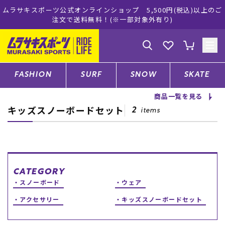
ーツ公式オンラインショップ 5,500円(税込)以上のご
ムラサキス
注文で送料無料！(※一部対象外有り)
ゲスト
様
ログイン
会員登録
FASHION
SURF
SNOW
SKATE
商品一覧を見る
キッズスノーボードセット
店舗一覧
2
items
CATEGORY
CATEGORY
スノーボード
ウェア
ファッションTOP
アクセサリー
キッズスノーボードセット
サーフTOP