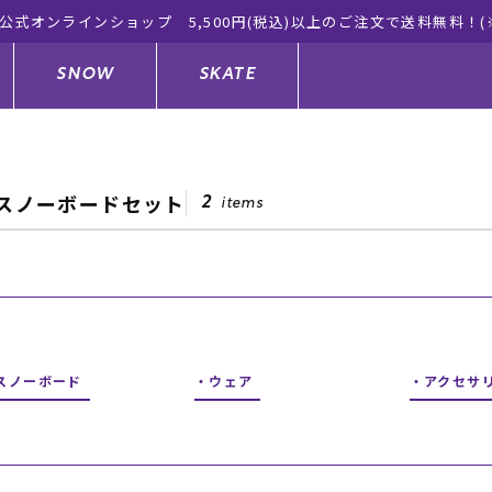
り)
SNOW
SKATE
スノーボードセット
2
items
ジャケット
ド
ド板
ード
トップス
ウェットスーツ
バインディング
キッズスケートボード
ドメンテナンスグッズ
ドセット
ードグッズ
サンダル
キッズサーフィン
スノーボードウェア
スケートボードメンテナンスグッ
ズ
スノーボード
ウェア
アクセサ
ングッズ
ド
ドグローブ
キッズ
ウインターアイテム
キッズスノーボード
シュガード
トレット サーフボード
ドグッズ
レディース水着
中古/アウトレット ウェットスーツ
スノーボードメンテナンスグッズ