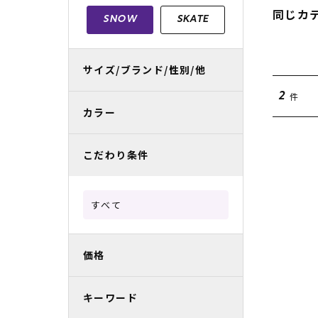
レディースラッシュガード
スノーボード レンタル
レディース
リフト電子
同じカ
SNOW
SKATE
中古/アウトレット スノーウェア
サイズ/ブランド/性別/他
件
2
カラー
こだわり条件
すべて
価格
キーワード