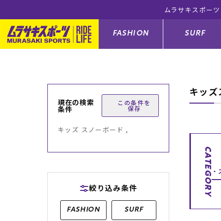
ョップ 5,500円(税込)以上のご注文で送料無料！(※一部対象外有
FASHION
SURF
キッズ
ファションカテゴリー
サーフィンカテゴリー
スノーボードカテゴリー
スケートボードカテゴリー
現在の検索
この条件を
条件
保存
すべてのアイテム
すべてのアイテム
すべてのアイテム
すべてのアイテム
アウター/
サーフボー
スノーボー
スケートボ
キッズ スノーボード ,
ボトムス
サーフィングッズ
スノーボードブーツ
スケートボードパーツ
シューズ
サーフボー
スノーボー
スケートボ
CATEGORY
バッグ
ボディーボード
スノーボードゴーグル
GO スケートセット
ファッショ
スキムボー
スノーボー
絞り込み条件
メンズ水着
GO ボディーボード
キッズスノーボードセット
メンズラッ
中古/アウ
スノーボー
FASHION
SURF