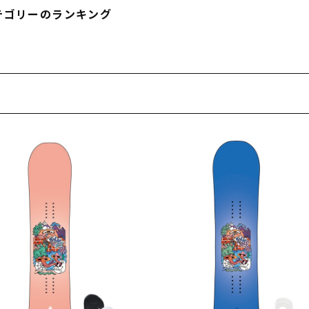
フィットネス
チケット
ストライダー/バイク/その他
中古/アウトレット スノーボード
テゴリーのランキング
SKATE TOP
SURF TOP
FASHION TOP
SNOW TOP