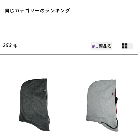
スノーTOP
同じカテゴリーのランキング
スケートTOP
商品名
件
253
CONTENTS
SUPPORT
ブランド一覧
ご利用ガイド
特集一覧
会員ランク
RIDE LIFE MAGAZINE一
店頭受取サービス
覧
ギフトラッピング
スタッフスナップ
アフターサポート
中古/アウトレット サー
下取り保証について
フ
よくある質問
中古/アウトレット スノ
店舗一覧
ー
お問い合わせ
ニュース