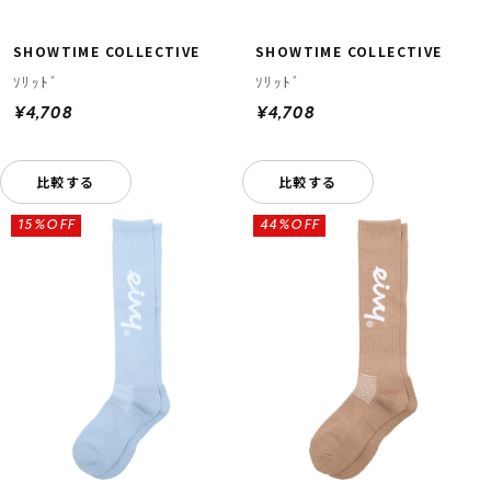
SHOWTIME COLLECTIVE
SHOWTIME COLLECTIVE
ｿﾘｯﾄﾞ
ｿﾘｯﾄﾞ
¥4,708
¥4,708
比較する
比較する
ムラサキスポーツ 公式アプリ
15%OFF
44%OFF
ポイント・クーポンもこのアプリで！