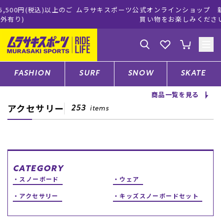
ムラサキスポーツ公式オンラインショップ 新作続々入荷中！是非お
買い物をお楽しみください♪
ゲスト
様
ログイン
会員登録
FASHION
SURF
SNOW
SKATE
商品一覧を見る
アクセサリー
店舗一覧
253
items
CATEGORY
CATEGORY
スノーボード
ウェア
ファッションTOP
アクセサリー
キッズスノーボードセット
サーフTOP