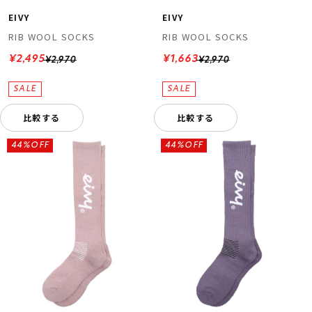
EIVY
EIVY
RIB WOOL SOCKS
RIB WOOL SOCKS
¥2,495
¥1,663
¥2,970
¥2,970
比較する
比較する
44%OFF
44%OFF