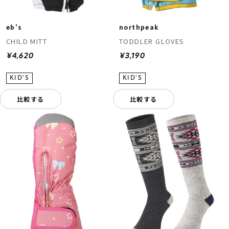
eb's
northpeak
CHILD MITT
TODDLER GLOVES
¥4,620
¥3,190
比較する
比較する