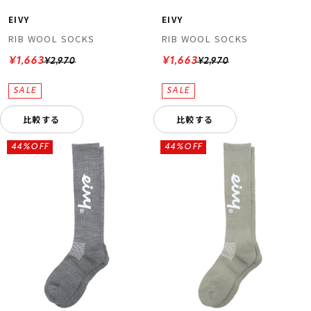
EIVY
EIVY
RIB WOOL SOCKS
RIB WOOL SOCKS
¥1,663
¥1,663
¥2,970
¥2,970
比較する
比較する
44%OFF
44%OFF