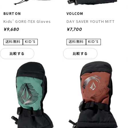
BURTON
VOLCOM
Kids' GORE-TEX Gloves
DAY SAVER YOUTH MITT
¥9,680
¥7,700
比較する
比較する