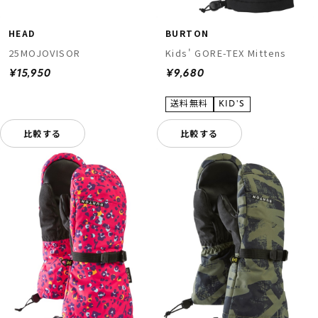
HEAD
BURTON
25MOJOVISOR
Kids' GORE-TEX Mittens
¥15,950
¥9,680
比較する
比較する