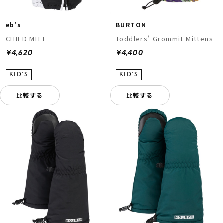
eb's
BURTON
CHILD MITT
Toddlers' Grommit Mittens
¥4,620
¥4,400
比較する
比較する