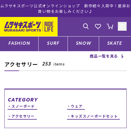
ムラサキスポーツ公式オンラインショップ 新作続々入荷中！是非お
買い物をお楽しみください♪
ゲスト
様
ログイン
会員登録
FASHION
SURF
SNOW
SKATE
商品一覧を見る
アクセサリー
店舗一覧
253
items
CATEGORY
CATEGORY
スノーボード
ウェア
ファッションTOP
アクセサリー
キッズスノーボードセット
サーフTOP