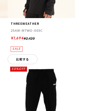
THREEWEATHER
25AW-MTWO-003C
¥1,694
¥2,420
比較する
50%OFF