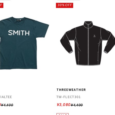
F
30%OFF
THREEWEATHER
IALTEE
TW-FLECT301
0
¥3,080
¥4,400
¥4,400