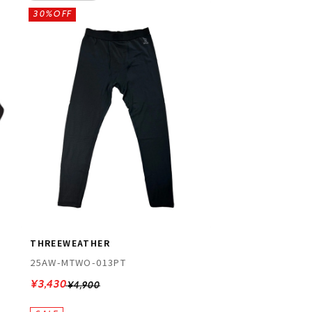
30%OFF
THREEWEATHER
25AW-MTWO-013PT
¥3,430
¥4,900