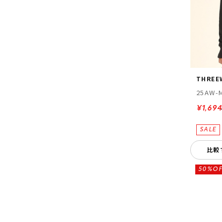
THREE
25AW-
¥1,694
比較
50%OF