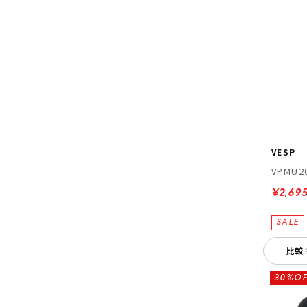
VESP
VPMU2
¥2,69
比較
30%OF