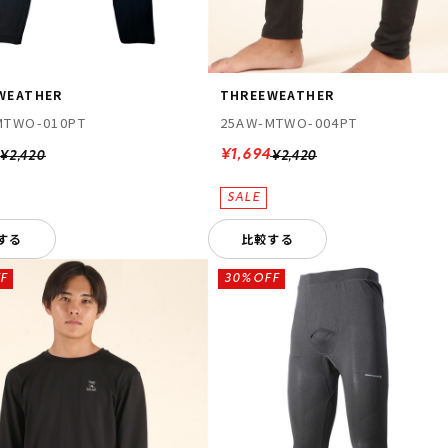
WEATHER
THREEWEATHER
MTWO-010PT
25AW-MTWO-004PT
¥1,694
¥2,420
¥2,420
する
比較する
F
30%OFF