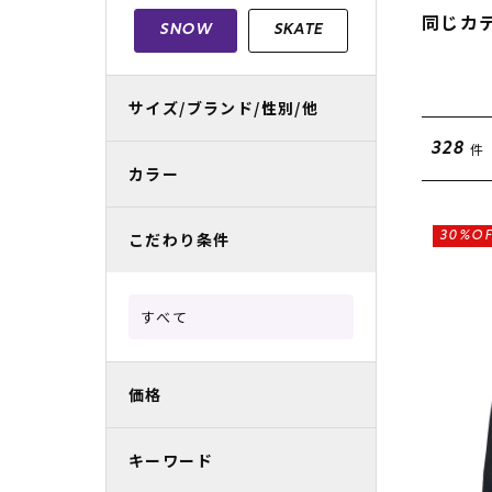
レディースラッシュガード
スノーボード レンタル
レディース
リフト電子
同じカ
SNOW
SKATE
中古/アウトレット スノーウェア
サイズ/ブランド/性別/他
件
328
カラー
こだわり条件
30%OF
すべて
価格
キーワード