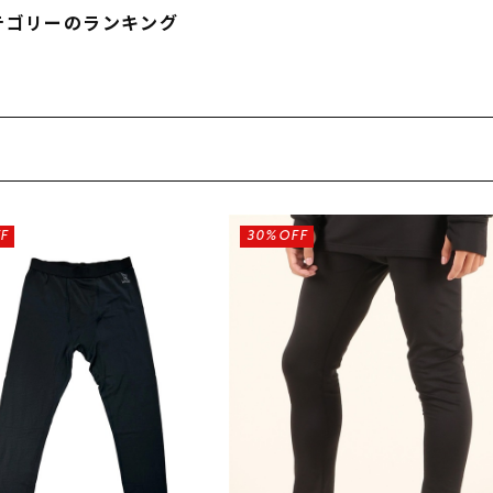
フィットネス
チケット
ストライダー/バイク/その他
中古/アウトレット スノーボード
テゴリーのランキング
SKATE TOP
SURF TOP
FASHION TOP
F
30%OFF
SNOW TOP