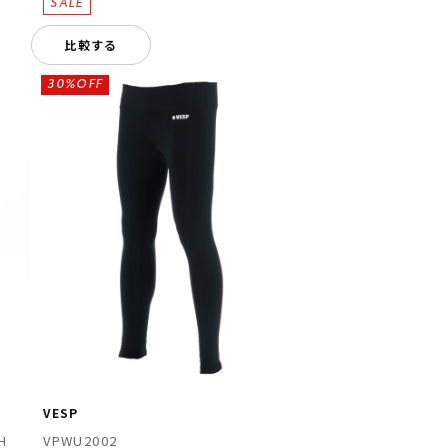
比較する
30%OFF
VESP
H
VPWU2002