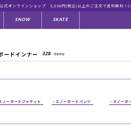
公式オンラインショップ 5,500円(税込)以上のご注文で送料無料！(
SNOW
SKATE
ボードインナー
328
items
ジャケット
ド
ド板
ード
トップス
ウェットスーツ
バインディング
キッズスケートボード
ドメンテナンスグッズ
ドセット
ードグッズ
サンダル
キッズサーフィン
スノーボードウェア
スケートボードメンテナンスグッ
ズ
スノーボードジャケット
スノーボードパンツ
スノーボ
ングッズ
ド
ドグローブ
キッズ
ウインターアイテム
キッズスノーボード
シュガード
トレット サーフボード
ドグッズ
レディース水着
中古/アウトレット ウェットスーツ
スノーボードメンテナンスグッズ