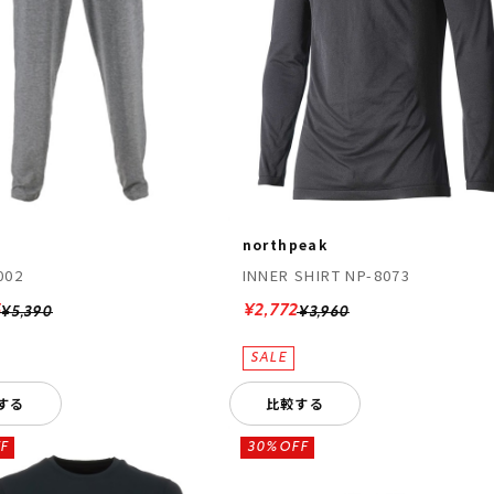
northpeak
002
INNER SHIRT NP-8073
5
¥2,772
¥5,390
¥3,960
する
比較する
F
30%OFF