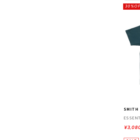
30%OF
SMITH
ESSENT
¥3,08