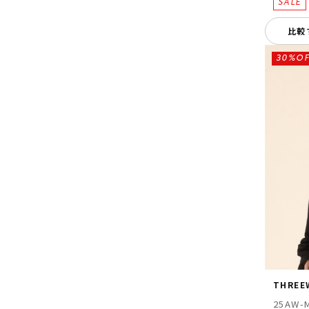
比較
30%OF
THREE
25AW-