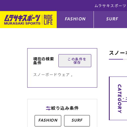
ムラサキスポーツ
FASHION
SURF
スノー
ファションカテゴリー
サーフィンカテゴリー
スノーボードカテゴリー
スケートボードカテゴリー
現在の検索
この条件を
条件
保存
すべてのアイテム
すべてのアイテム
すべてのアイテム
すべてのアイテム
アウター/
サーフボー
スノーボー
スケートボ
スノーボードウェア ,
ボトムス
サーフィングッズ
スノーボードブーツ
スケートボードパーツ
シューズ
サーフボー
スノーボー
スケートボ
CATEGORY
バッグ
ボディーボード
スノーボードゴーグル
GO スケートセット
ファッショ
スキムボー
スノーボー
絞り込み条件
メンズ水着
GO ボディーボード
キッズスノーボードセット
メンズラッ
中古/アウ
スノーボー
FASHION
SURF