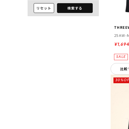
リセット
検索する
THREE
25AW-
¥1,694
比較
30%OF