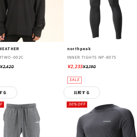
WEATHER
northpeak
MTWO-002C
INNER TIGHTS NP-8075
¥2,233
¥2,420
¥3,190
する
比較する
F
30%OFF