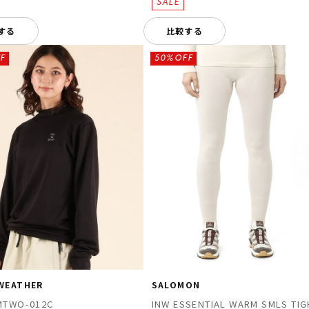
する
比較する
F
50%OFF
WEATHER
SALOMON
MTWO-012C
INW ESSENTIAL WARM SMLS TIG