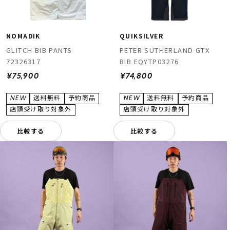
NOMADIK
QUIKSILVER
GLITCH BIB PANTS
PETER SUTHERLAND GTX
72326317
BIB EQYTP03276
¥75,900
¥74,800
比較する
比較する