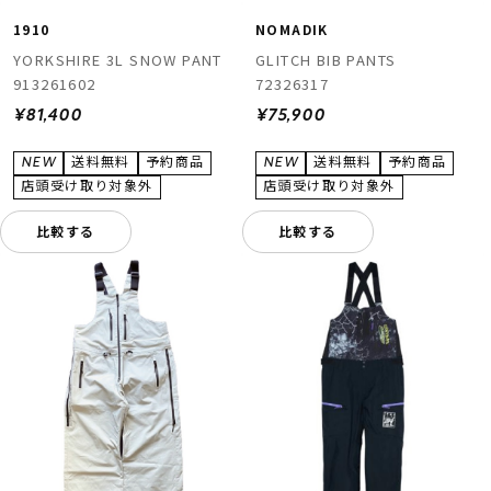
1910
NOMADIK
YORKSHIRE 3L SNOW PANT
GLITCH BIB PANTS
913261602
72326317
¥81,400
¥75,900
比較する
比較する