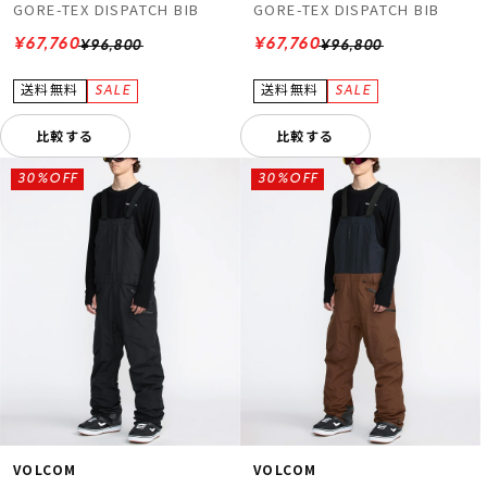
GORE-TEX DISPATCH BIB
GORE-TEX DISPATCH BIB
¥67,760
¥67,760
¥96,800
¥96,800
比較する
比較する
30%OFF
30%OFF
VOLCOM
VOLCOM