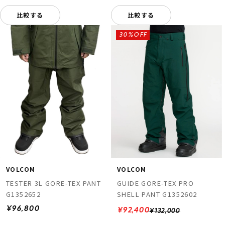
比較する
比較する
30%OFF
VOLCOM
VOLCOM
TESTER 3L GORE-TEX PANT
GUIDE GORE-TEX PRO
G1352652
SHELL PANT G1352602
¥96,800
¥92,400
¥132,000