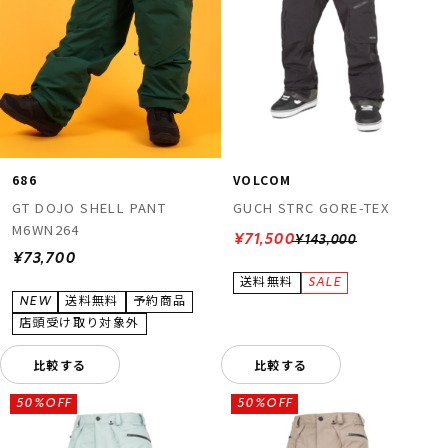
686
VOLCOM
GT DOJO SHELL PANT
GUCH STRC GORE-TEX
M6WN264
¥71,500
¥143,000
¥73,700
比較する
比較する
50%OFF
50%OFF