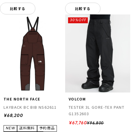
比較する
比較する
30%OFF
THE NORTH FACE
VOLCOM
LAYBACK BC BIB NS62611
TESTER 3L GORE-TEX PANT
G1352603
¥68,200
¥67,760
¥96,800