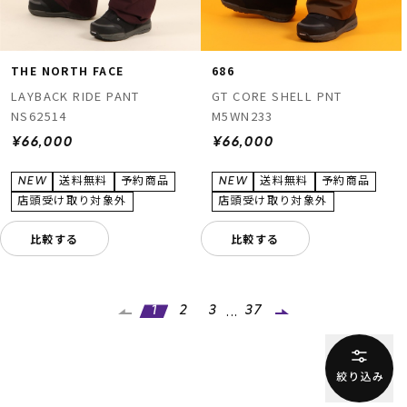
THE NORTH FACE
686
LAYBACK RIDE PANT
GT CORE SHELL PNT
NS62514
M5WN233
¥66,000
¥66,000
比較する
比較する
...
1
2
3
37