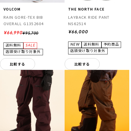
VOLCOM
THE NORTH FACE
RAIN GORE-TEX BIB
LAYBACK RIDE PANT
OVERALL G1352604
NS62514
¥66,000
¥66,990
¥95,700
比較する
比較する