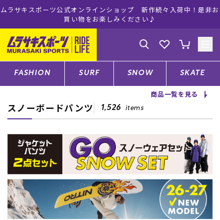
ムラサキスポーツ公式オンラインショップ 新作続々入荷中！是非お
買い物をお楽しみください♪
ゲスト
様
ログイン
会員登録
FASHION
SURF
SNOW
SKATE
商品一覧を見る
スノーボードパンツ
店舗一覧
1,526
items
CATEGORY
ファッションTOP
サーフTOP