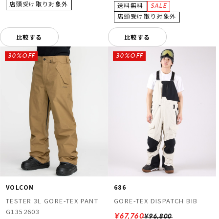
比較する
比較する
30%OFF
30%OFF
VOLCOM
686
TESTER 3L GORE-TEX PANT
GORE-TEX DISPATCH BIB
G1352603
¥67,760
¥96,800