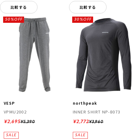
比較する
比較する
50%OFF
30%OFF
VESP
northpeak
VPMU2002
INNER SHIRT NP-8073
¥2,695
¥2,772
¥5,390
¥3,960