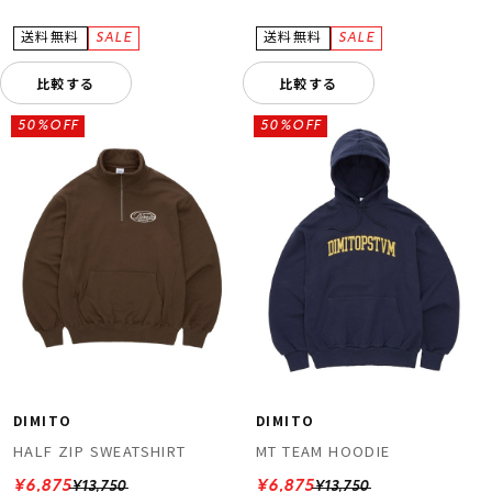
比較する
比較する
50%OFF
50%OFF
DIMITO
DIMITO
HALF ZIP SWEATSHIRT
MT TEAM HOODIE
¥6,875
¥6,875
¥13,750
¥13,750