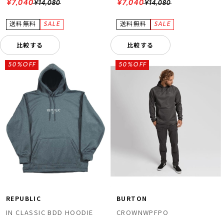
¥7,040
¥7,040
¥14,080
¥14,080
比較する
比較する
50%OFF
50%OFF
REPUBLIC
BURTON
IN CLASSIC BDD HOODIE
CROWNWPFPO