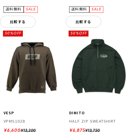
比較する
比較する
50%OFF
50%OFF
VESP
DIMITO
VPMS1028
HALF ZIP SWEATSHIRT
¥6,600
¥6,875
¥13,200
¥13,750