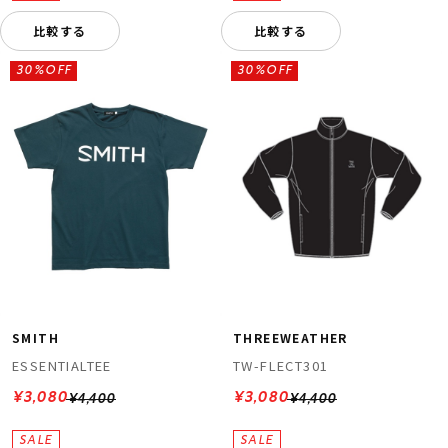
比較する
比較する
30%OFF
30%OFF
SMITH
THREEWEATHER
ESSENTIALTEE
TW-FLECT301
¥3,080
¥3,080
¥4,400
¥4,400