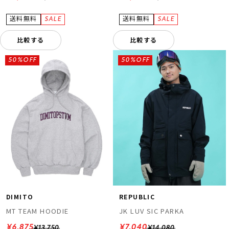
比較する
比較する
50%OFF
50%OFF
DIMITO
REPUBLIC
MT TEAM HOODIE
JK LUV SIC PARKA
¥6,875
¥7,040
¥13,750
¥14,080