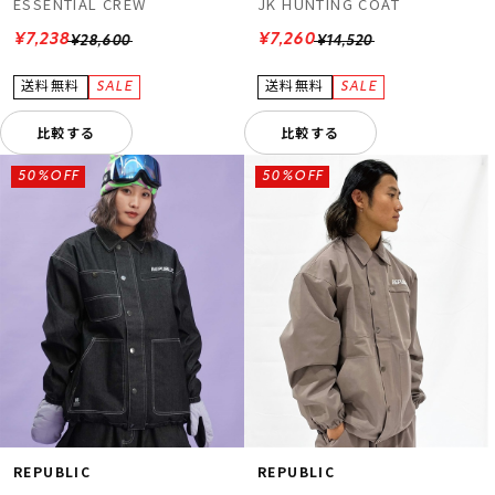
ESSENTIAL CREW
JK HUNTING COAT
¥7,238
¥7,260
¥28,600
¥14,520
比較する
比較する
50%OFF
50%OFF
REPUBLIC
REPUBLIC