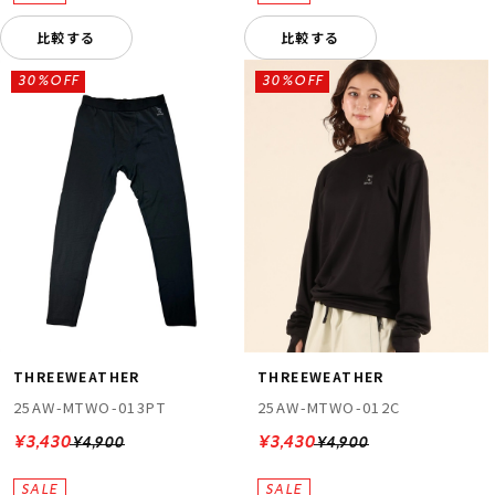
比較する
比較する
30%OFF
30%OFF
THREEWEATHER
THREEWEATHER
25AW-MTWO-013PT
25AW-MTWO-012C
¥3,430
¥3,430
¥4,900
¥4,900