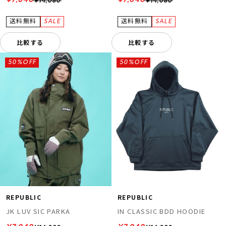
¥7,040
¥7,040
¥14,080
¥14,080
比較する
比較する
50%OFF
50%OFF
REPUBLIC
REPUBLIC
JK LUV SIC PARKA
IN CLASSIC BDD HOODIE