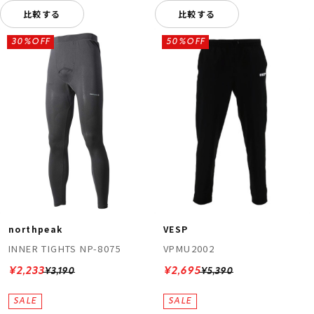
比較する
比較する
30%OFF
50%OFF
northpeak
VESP
INNER TIGHTS NP-8075
VPMU2002
¥2,233
¥2,695
¥3,190
¥5,390