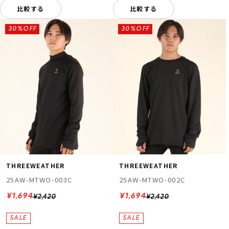
比較する
比較する
30%OFF
30%OFF
THREEWEATHER
THREEWEATHER
25AW-MTWO-003C
25AW-MTWO-002C
¥1,694
¥1,694
¥2,420
¥2,420