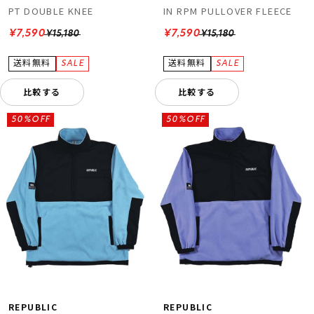
PT DOUBLE KNEE
IN RPM PULLOVER FLEECE
¥7,590
¥7,590
¥15,180
¥15,180
比較する
比較する
50%OFF
50%OFF
REPUBLIC
REPUBLIC