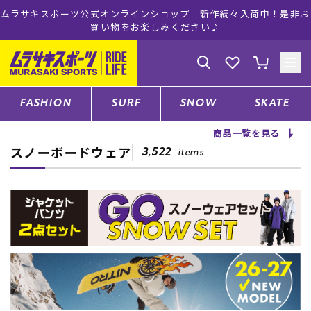
ムラサキスポーツ公式オンラインショップ 新作続々入荷中！是非お
買い物をお楽しみください♪
ゲスト
様
ログイン
会員登録
FASHION
SURF
SNOW
SKATE
商品一覧を見る
スノーボードウェア
店舗一覧
3,522
items
CATEGORY
ファッションTOP
サーフTOP