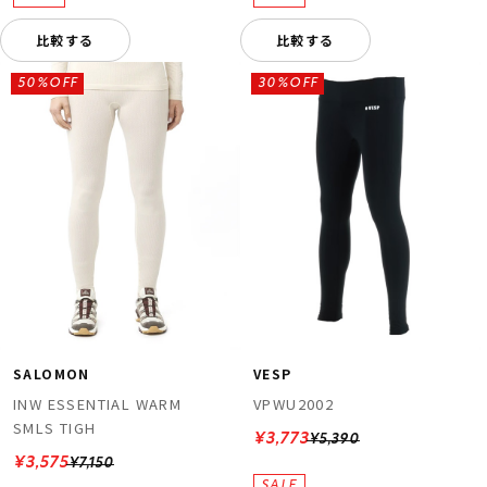
比較する
比較する
50%OFF
30%OFF
SALOMON
VESP
INW ESSENTIAL WARM
VPWU2002
SMLS TIGH
¥3,773
¥5,390
¥3,575
¥7,150