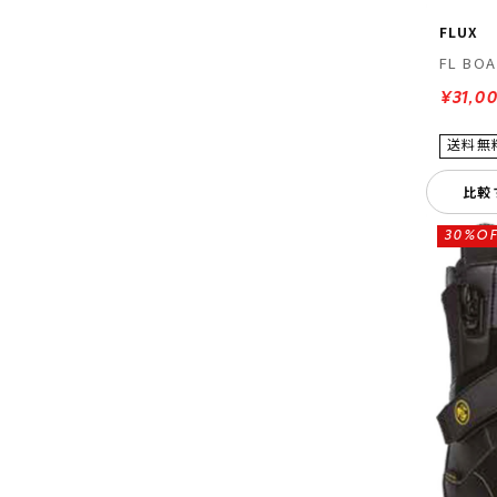
FLUX
FL BOA
¥31,0
比較
30%OF