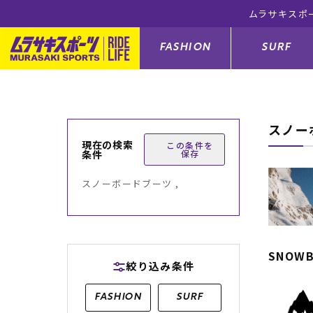
ムラサキスポ
FASHION
SURF
スノー
ファションカテゴリー
サーフィンカテゴリー
スノーボードカテゴリー
スケートボードカテゴリー
現在の検索
この条件を
条件
保存
すべてのアイテム
すべてのアイテム
すべてのアイテム
すべてのアイテム
アウター/
サーフボー
スノーボー
スケートボ
スノーボードブーツ ,
ボトムス
サーフィングッズ
スノーボードブーツ
スケートボードパーツ
シューズ
サーフボー
スノーボー
スケートボ
バッグ
ボディーボード
スノーボードゴーグル
GO スケートセット
ファッショ
スキムボー
スノーボー
SNOW
絞り込み条件
メンズ水着
GO ボディーボード
キッズスノーボードセット
メンズラッ
中古/アウ
スノーボー
FASHION
SURF