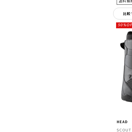
比較
50%OF
HEAD
SCOUT 