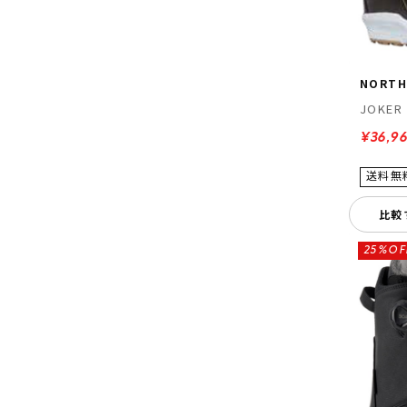
NORTH
JOKER
¥36,9
比較
25%OF