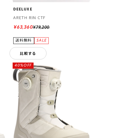
DEELUXE
ARETH RIN CTF
¥63,360
¥79,200
比較する
40%OFF