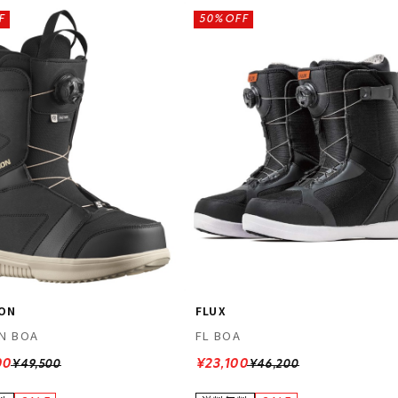
F
50%OFF
ON
FLUX
ON BOA
FL BOA
00
¥23,100
¥49,500
¥46,200