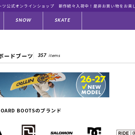
ーツ公式オンラインショップ 新作続々入荷中！是非お買い物をお楽
SNOW
SKATE
ボードブーツ
357
items
ジャケット
ド
ド板
ード
トップス
ウェットスーツ
バインディング
キッズスケートボード
ドメンテナンスグッズ
ドセット
ードグッズ
サンダル
キッズサーフィン
スノーボードウェア
スケートボードメンテナンスグッ
ズ
ングッズ
ド
ドグローブ
キッズ
ウインターアイテム
キッズスノーボード
BOARD BOOTSのブランド
シュガード
トレット サーフボード
ドグッズ
レディース水着
中古/アウトレット ウェットスーツ
スノーボードメンテナンスグッズ