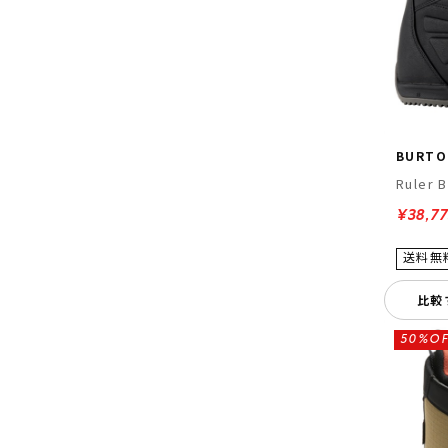
BURTO
Ruler 
¥38,77
比較
50%OF