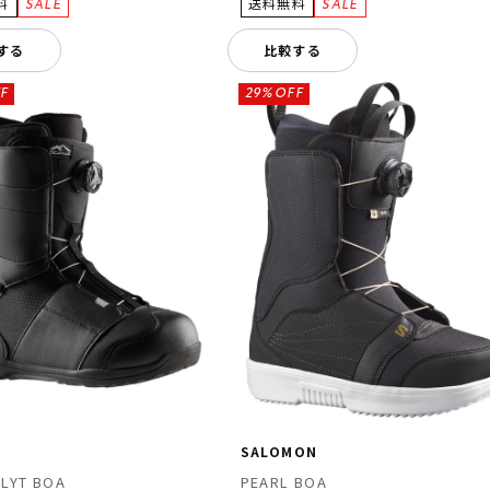
する
比較する
F
29%OFF
SALOMON
LYT BOA
PEARL BOA