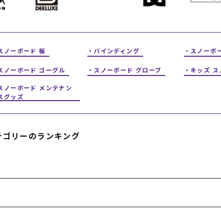
フィットネス
チケット
ストライダー/バイク/その他
中古/アウトレット スノーボード
SKATE TOP
スノーボード 板
バインディング
スノーボ
スノーボード ゴーグル
スノーボード グローブ
キッズ 
SURF TOP
スノーボード メンテナン
スグッズ
FASHION TOP
SNOW TOP
テゴリーのランキング