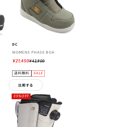
DC
WOMENS PHASE BOA
¥21,450
¥42,900
比較する
35%OFF