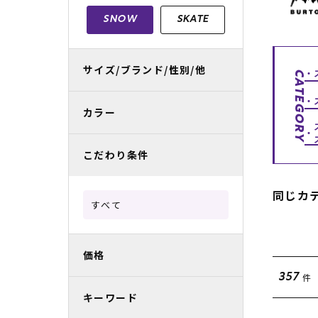
レディースラッシュガード
スノーボード レンタル
レディース
リフト電子
SNOW
SKATE
中古/アウトレット スノーウェア
サイズ/ブランド/性別/他
CATEGORY
カラー
こだわり条件
同じカ
すべて
価格
件
357
キーワード