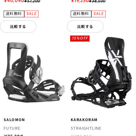
¥40,040
¥19,250
¥57,200
¥38,500
比較する
比較する
15%OFF
SALOMON
KARAKORAM
FUTURE
STRAIGHTLINE