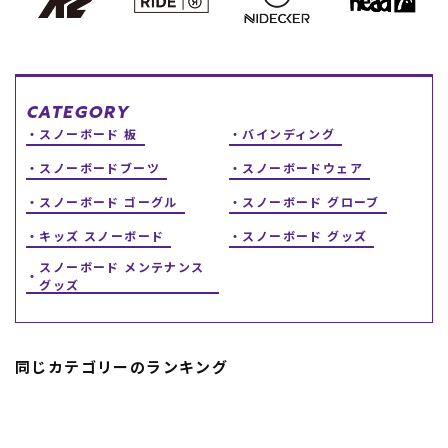
スノーTOP
スケートTOP
CATEGORY
スノーボード 板
バインディング
スノーボードブーツ
スノーボードウェア
CONTENTS
SUPPORT
スノーボード ゴーグル
スノーボード グローブ
ブランド一覧
ご利用ガイド
キッズ スノーボード
スノーボード グッズ
特集一覧
会員ランク
スノーボード メンテナンス
RIDE LIFE MAGAZINE一
店頭受取サービス
グッズ
覧
ギフトラッピング
スタッフスナップ
アフターサポート
中古/アウトレット サー
下取り保証について
フ
よくある質問
中古/アウトレット スノ
店舗一覧
同じカテゴリーのランキング
ー
お問い合わせ
ニュース