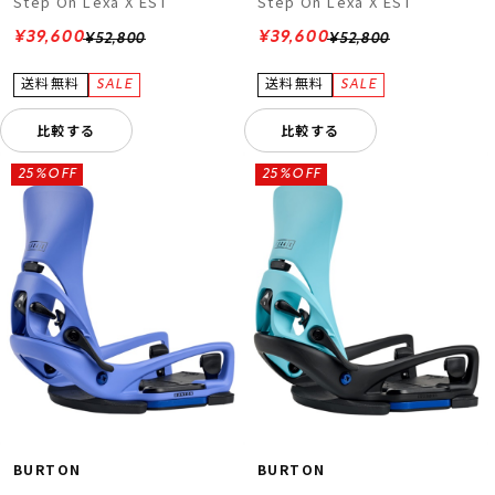
Step On Lexa X EST
Step On Lexa X EST
¥39,600
¥39,600
¥52,800
¥52,800
比較する
比較する
25%OFF
25%OFF
BURTON
BURTON