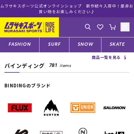
ムラサキスポーツ公式オンラインショップ 新作続々入荷中！是非お
買い物をお楽しみください♪
ゲスト
様
ログイン
会員登録
FASHION
SURF
SNOW
SKATE
商品一覧を見る
バインディング
店舗一覧
781
items
BINDINGのブランド
CATEGORY
ファッションTOP
サーフTOP