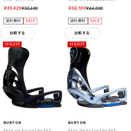
¥35,420
¥56,100
¥50,600
¥66,000
比較する
比較する
15%OFF
15%OFF
BURTON
BURTON
Step On Escapade EST
Step On Escapade EST