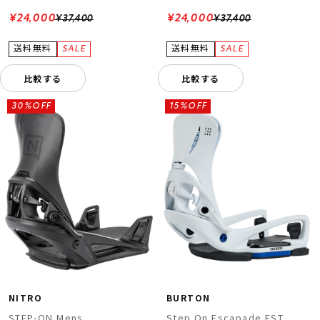
¥24,000
¥24,000
¥37,400
¥37,400
比較する
比較する
30%OFF
15%OFF
NITRO
BURTON
STEP-ON Mens
Step On Escapade EST