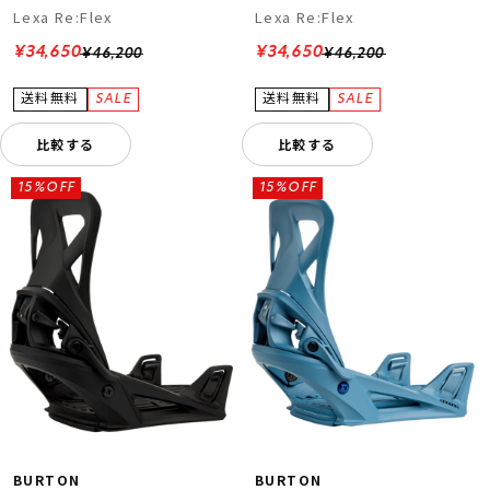
Lexa Re:Flex
Lexa Re:Flex
¥34,650
¥34,650
¥46,200
¥46,200
比較する
比較する
15%OFF
15%OFF
BURTON
BURTON