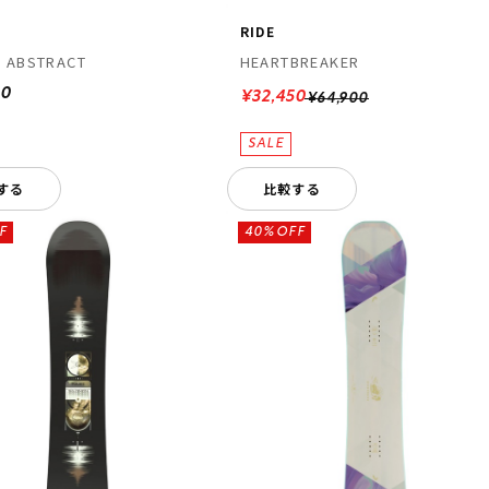
RIDE
A ABSTRACT
HEARTBREAKER
00
¥32,450
¥64,900
する
比較する
F
40%OFF