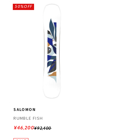
50%OFF
SALOMON
RUMBLE FISH
¥46,200
¥92,400