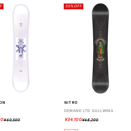
F
50%OFF
ON
NITRO
DEMAND LTD GULLWING
00
¥34,100
¥60,500
¥68,200