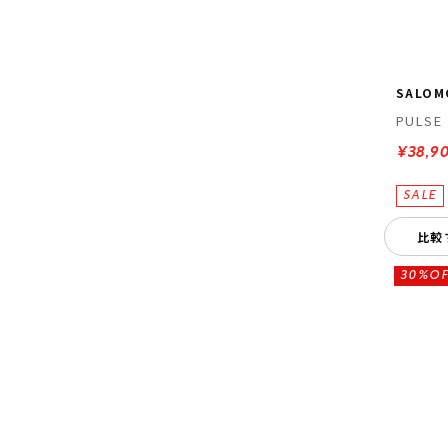
SALOM
PULSE
¥38,9
比較
30%OF