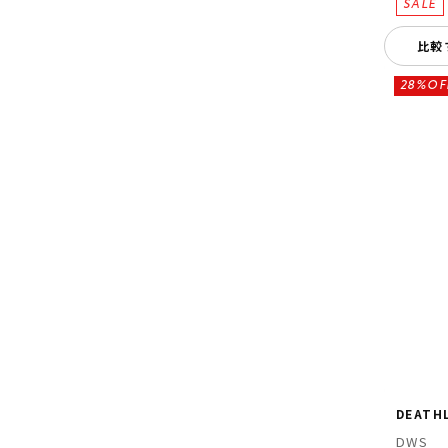
比較
28%OF
DEATH
DWS