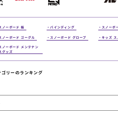
フィットネス
チケット
ストライダー/バイク/その他
中古/アウトレット スノーボード
SKATE TOP
スノーボード 板
バインディング
スノーボ
スノーボード ゴーグル
スノーボード グローブ
キッズ 
SURF TOP
スノーボード メンテナン
スグッズ
FASHION TOP
SNOW TOP
テゴリーのランキング
件