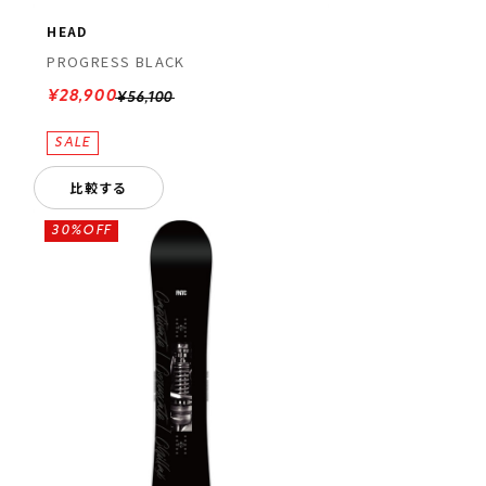
HEAD
PROGRESS BLACK
¥28,900
¥56,100
比較する
30%OFF