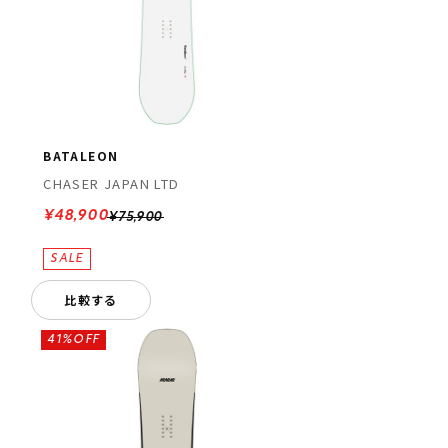
BATALEON
CHASER JAPAN LTD
¥48,900
¥75,900
比較する
41%OFF