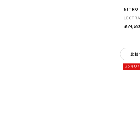
NITRO
LECTR
¥74,8
比較
35%OF