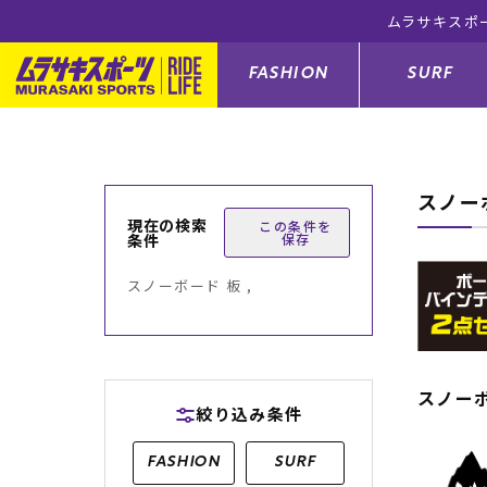
ムラサキスポ
FASHION
SURF
スノー
ファションカテゴリー
サーフィンカテゴリー
スノーボードカテゴリー
スケートボードカテゴリー
現在の検索
この条件を
条件
保存
すべてのアイテム
すべてのアイテム
すべてのアイテム
すべてのアイテム
アウター/
サーフボー
スノーボー
スケートボ
スノーボード 板 ,
ボトムス
サーフィングッズ
スノーボードブーツ
スケートボードパーツ
シューズ
サーフボー
スノーボー
スケートボ
バッグ
ボディーボード
スノーボードゴーグル
GO スケートセット
ファッショ
スキムボー
スノーボー
スノー
絞り込み条件
メンズ水着
GO ボディーボード
キッズスノーボードセット
メンズラッ
中古/アウ
スノーボー
FASHION
SURF