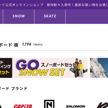
ーツ公式オンラインショップ 新作続々入荷中！是非お買い物をお楽
SNOW
SKATE
ボード 板
1,196
items
ジャケット
ド
ド板
ード
トップス
ウェットスーツ
バインディング
キッズスケートボード
ドメンテナンスグッズ
ドセット
ードグッズ
サンダル
キッズサーフィン
スノーボードウェア
スケートボードメンテナンスグッ
ズ
ングッズ
ド
ドグローブ
キッズ
ウインターアイテム
キッズスノーボード
ボード ブランド
シュガード
トレット サーフボード
ドグッズ
レディース水着
中古/アウトレット ウェットスーツ
スノーボードメンテナンスグッズ