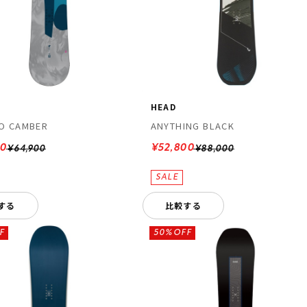
HEAD
O CAMBER
ANYTHING BLACK
30
¥52,800
¥64,900
¥88,000
する
比較する
F
50%OFF