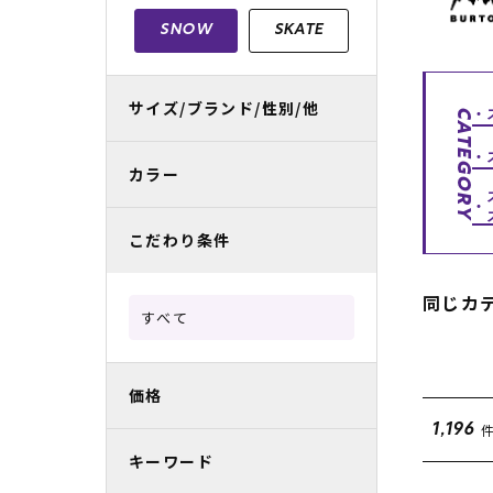
レディースラッシュガード
スノーボード レンタル
レディース
リフト電子
SNOW
SKATE
中古/アウトレット スノーウェア
サイズ/ブランド/性別/他
CATEGORY
カラー
こだわり条件
同じカ
すべて
価格
1,196
キーワード