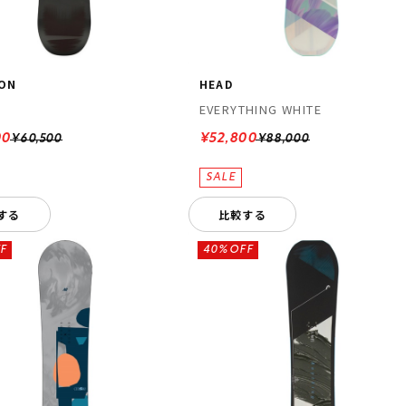
ON
HEAD
EVERYTHING WHITE
00
¥52,800
¥60,500
¥88,000
する
比較する
F
40%OFF