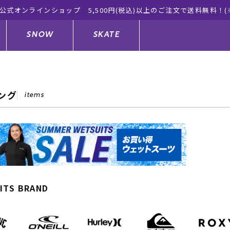
公式オンラインショップ 5,500円(税込)以上のご注文で送料無料！(
SNOW
SKATE
ング
items
ジャケット
ド
ド板
ード
トップス
ウェットスーツ
バインディング
キッズスケートボード
ドメンテナンスグッズ
ドセット
ードグッズ
サンダル
キッズサーフィン
スノーボードウェア
スケートボードメンテナンスグッ
ズ
ングッズ
ド
ドグローブ
キッズ
ウインターアイテム
キッズスノーボード
ITS BRAND
シュガード
トレット サーフボード
ドグッズ
レディース水着
中古/アウトレット ウェットスーツ
スノーボードメンテナンスグッズ