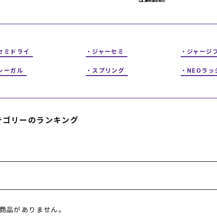
フィットネス
チケット
ストライダー/バイク/その他
中古/アウトレット スノーボード
SKATE TOP
セミドライ
ジャーセミ
ジャージ
シーガル
スプリング
NEOラッ
SURF TOP
FASHION TOP
テゴリーのランキング
SNOW TOP
商品がありません。