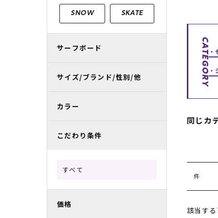
レディースラッシュガード
スノーボード レンタル
レディース
リフト電子
SNOW
SKATE
中古/アウトレット スノーウェア
CATEGORY
サーフボード
サイズ/ブランド/性別/他
カラー
同じカ
こだわり条件
すべて
件
価格
該当する