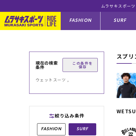
ムラサキスポーツ
FASHION
SURF
スプリ
ファションカテゴリー
サーフィンカテゴリー
スノーボードカテゴリー
スケートボードカテゴリー
現在の検索
この条件を
条件
保存
すべてのアイテム
すべてのアイテム
すべてのアイテム
すべてのアイテム
アウター/
サーフボー
スノーボー
スケートボ
ウェットスーツ ,
ボトムス
サーフィングッズ
スノーボードブーツ
スケートボードパーツ
シューズ
サーフボー
スノーボー
スケートボ
バッグ
ボディーボード
スノーボードゴーグル
GO スケートセット
ファッショ
スキムボー
スノーボー
WETSU
絞り込み条件
メンズ水着
GO ボディーボード
キッズスノーボードセット
メンズラッ
中古/アウ
スノーボー
FASHION
SURF