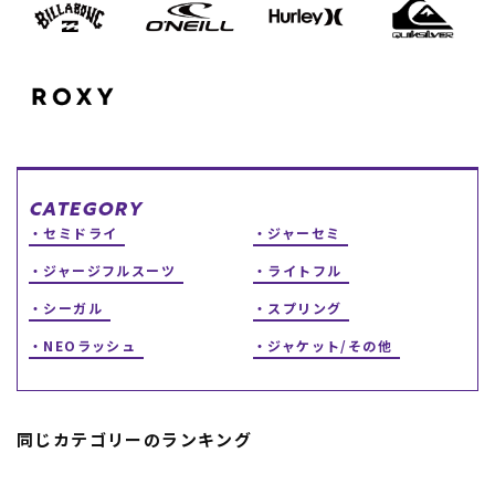
スノーTOP
スケートTOP
CONTENTS
SUPPORT
CATEGORY
セミドライ
ジャーセミ
ブランド一覧
ご利用ガイド
ジャージフルスーツ
ライトフル
特集一覧
会員ランク
RIDE LIFE MAGAZINE一
店頭受取サービス
シーガル
スプリング
覧
ギフトラッピング
スタッフスナップ
アフターサポート
NEOラッシュ
ジャケット/その他
中古/アウトレット サー
下取り保証について
フ
よくある質問
中古/アウトレット スノ
店舗一覧
ー
お問い合わせ
同じカテゴリーのランキング
ニュース