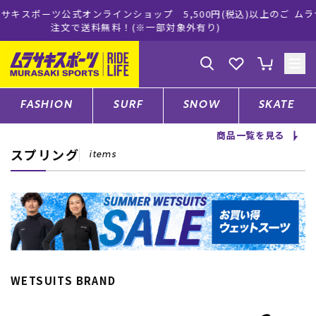
プ 5,500円(税込)以上のご
ムラサキスポーツ公式オンラインシ
一部対象外有り)
買い物をお楽し
ゲスト
様
ログイン
会員登録
FASHION
SURF
SNOW
SKATE
商品一覧を見る
スプリング
店舗一覧
items
CATEGORY
ファッションTOP
WETSUITS BRAND
サーフTOP