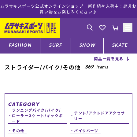
ムラサキスポーツ公式オンラインショップ 新作続々入荷中！是非お
買い物をお楽しみください♪
ゲスト
様
ログイン
会員登録
FASHION
SURF
SNOW
SKATE
商品一覧を見る
ストライダー/バイク/その他
店舗一覧
369
items
CATEGORY
CATEGORY
ランニングバイク/バイク/
ファッションTOP
テント/アウトドアアクセサ
ローラースケート/キックボ
リー
ード
サーフTOP
その他
バイクパーツ