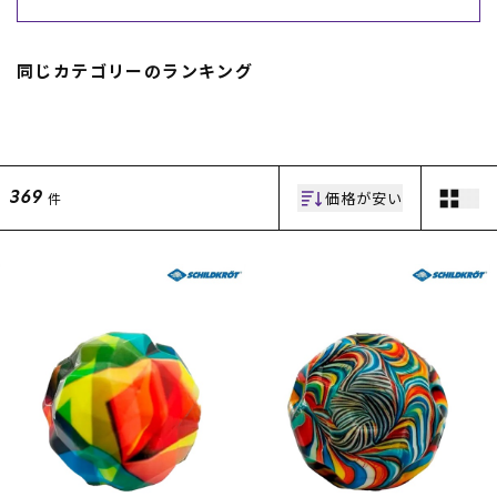
スノーTOP
同じカテゴリーのランキング
スケートTOP
価格が安い
件
369
CONTENTS
SUPPORT
ブランド一覧
ご利用ガイド
特集一覧
会員ランク
RIDE LIFE MAGAZINE一
店頭受取サービス
覧
ギフトラッピング
スタッフスナップ
アフターサポート
中古/アウトレット サー
下取り保証について
フ
よくある質問
中古/アウトレット スノ
店舗一覧
ー
お問い合わせ
ニュース