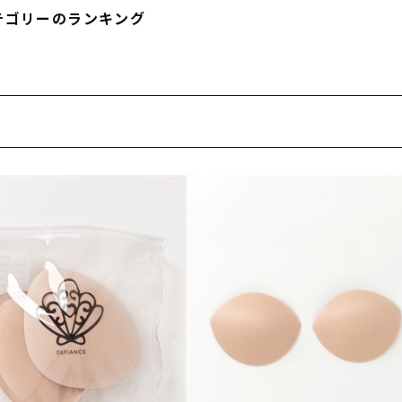
フィットネス
チケット
ストライダー/バイク/その他
中古/アウトレット スノーボード
テゴリーのランキング
SKATE TOP
SURF TOP
FASHION TOP
SNOW TOP