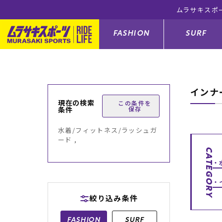
ムラサキスポ
FASHION
SURF
インナ
ファションカテゴリー
サーフィンカテゴリー
スノーボードカテゴリー
スケートボードカテゴリー
現在の検索
この条件を
条件
保存
すべてのアイテム
すべてのアイテム
すべてのアイテム
すべてのアイテム
アウター/
サーフボー
スノーボー
スケートボ
水着/フィットネス/ラッシュガ
ード ,
ボトムス
サーフィングッズ
スノーボードブーツ
スケートボードパーツ
シューズ
サーフボー
スノーボー
スケートボ
CATEGORY
バッグ
ボディーボード
スノーボードゴーグル
GO スケートセット
ファッショ
スキムボー
スノーボー
絞り込み条件
メンズ水着
GO ボディーボード
キッズスノーボードセット
メンズラッ
中古/アウ
スノーボー
FASHION
SURF