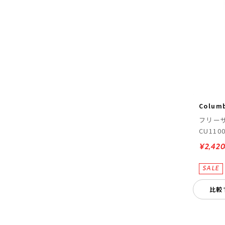
Colum
フリー
CU110
¥2,42
比較