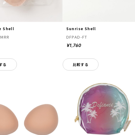
Sunrise Shell
e Shell
DFPAD-FT
-MRR
¥1,760
する
比較する