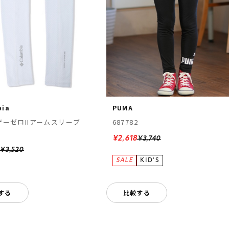
bia
PUMA
ザーゼロIIアームスリーブ
687782
0
¥2,618
¥3,740
0
¥3,520
する
比較する