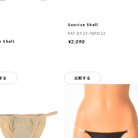
Sunrise Shell
PAT DF22-INPD22
e Shell
¥2,090
する
比較する