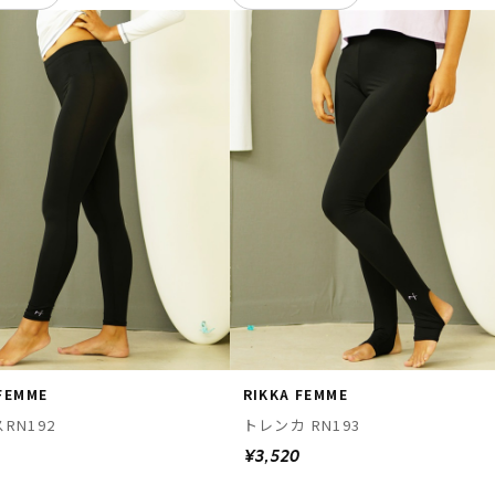
 FEMME
RIKKA FEMME
RN192
トレンカ RN193
0
¥3,520