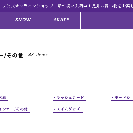
ーツ公式オンラインショップ 新作続々入荷中！是非お買い物をお楽
SNOW
SKATE
ー/その他
37
items
ジャケット
ド
ド板
ード
トップス
ウェットスーツ
バインディング
キッズスケートボード
ドメンテナンスグッズ
ドセット
ードグッズ
サンダル
キッズサーフィン
スノーボードウェア
スケートボードメンテナンスグッ
ズ
水着
ラッシュガード
ボードシ
ングッズ
ド
ドグローブ
キッズ
ウインターアイテム
キッズスノーボード
インナー/その他
スイムグッズ
シュガード
トレット サーフボード
ドグッズ
レディース水着
中古/アウトレット ウェットスーツ
スノーボードメンテナンスグッズ