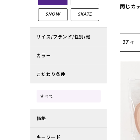
レディースラッシュガード
スノーボード レンタル
レディース
リフト電子
同じカ
SNOW
SKATE
中古/アウトレット スノーウェア
サイズ/ブランド/性別/他
件
37
カラー
こだわり条件
すべて
価格
キーワード