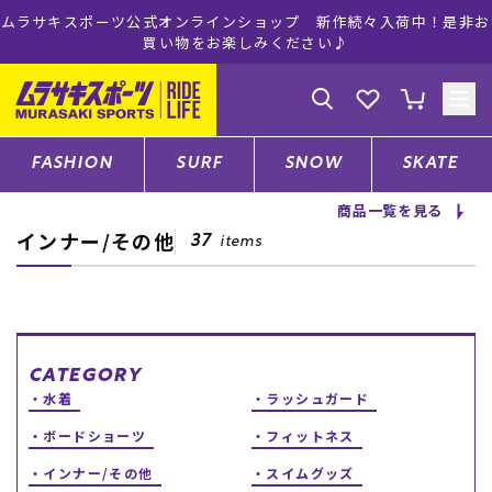
ムラサキスポーツ公式オンラインショップ 新作続々入荷中！是非お
買い物をお楽しみください♪
ゲスト
様
ログイン
会員登録
FASHION
SURF
SNOW
SKATE
商品一覧を見る
インナー/その他
店舗一覧
37
items
CATEGORY
CATEGORY
水着
ラッシュガード
ファッションTOP
ボードショーツ
フィットネス
サーフTOP
インナー/その他
スイムグッズ