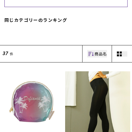
スノーTOP
同じカテゴリーのランキング
スケートTOP
商品名
件
37
CONTENTS
SUPPORT
ブランド一覧
ご利用ガイド
特集一覧
会員ランク
RIDE LIFE MAGAZINE一
店頭受取サービス
覧
ギフトラッピング
スタッフスナップ
アフターサポート
中古/アウトレット サー
下取り保証について
フ
よくある質問
中古/アウトレット スノ
店舗一覧
ー
お問い合わせ
ニュース