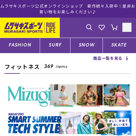
ラサキスポーツ公式オンラインショップ 新作続々入荷中！是非お
ム
買い物をお楽しみください♪
ゲスト
様
ログイン
会員登録
FASHION
SURF
SNOW
SKATE
商品一覧を見る
フィットネス
店舗一覧
369
items
CATEGORY
ファッションTOP
サーフTOP