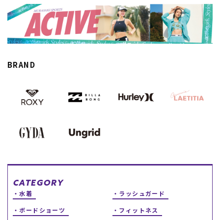
スノーTOP
スケートTOP
BRAND
CONTENTS
SUPPORT
ブランド一覧
ご利用ガイド
特集一覧
会員ランク
RIDE LIFE MAGAZINE一
店頭受取サービス
覧
ギフトラッピング
スタッフスナップ
アフターサポート
中古/アウトレット サー
下取り保証について
フ
よくある質問
中古/アウトレット スノ
店舗一覧
CATEGORY
ー
お問い合わせ
水着
ラッシュガード
ニュース
ボードショーツ
フィットネス