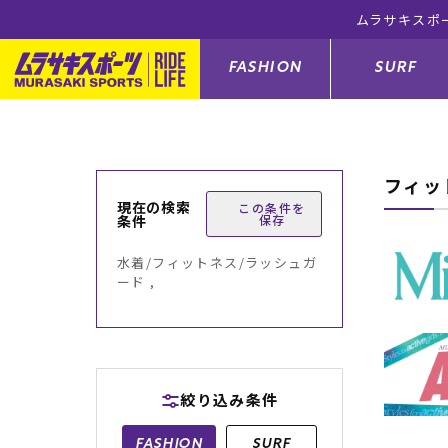
ムラサキスポ
FASHION
SURF
フィッ
ファションカテゴリー
サーフィンカテゴリー
スノーボードカテゴリー
スケートボードカテゴリー
現在の検索
この条件を
条件
保存
すべてのアイテム
すべてのアイテム
すべてのアイテム
すべてのアイテム
アウター/
サーフボー
スノーボー
スケートボ
水着/フィットネス/ラッシュガ
ード ,
ボトムス
サーフィングッズ
スノーボードブーツ
スケートボードパーツ
シューズ
サーフボー
スノーボー
スケートボ
バッグ
ボディーボード
スノーボードゴーグル
GO スケートセット
ファッショ
スキムボー
スノーボー
絞り込み条件
メンズ水着
GO ボディーボード
キッズスノーボードセット
メンズラッ
中古/アウ
スノーボー
FASHION
SURF