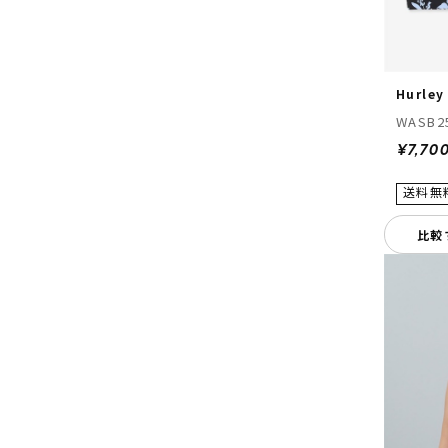
Hurley
WASB2
¥7,70
比較