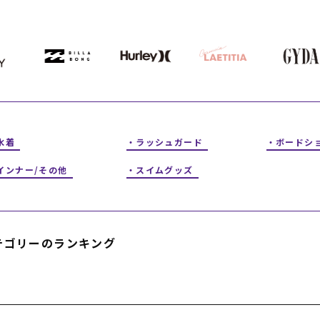
フィットネス
チケット
ストライダー/バイク/その他
中古/アウトレット スノーボード
SKATE TOP
SURF TOP
水着
ラッシュガード
ボードシ
FASHION TOP
インナー/その他
スイムグッズ
SNOW TOP
テゴリーのランキング