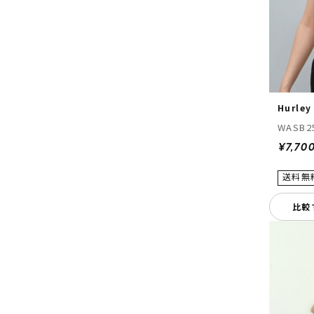
Hurley
WASB2
¥7,70
比較