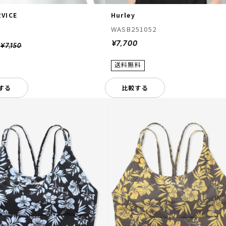
RVICE
Hurley
WASB251052
¥7,700
0
¥7,150
する
比較する