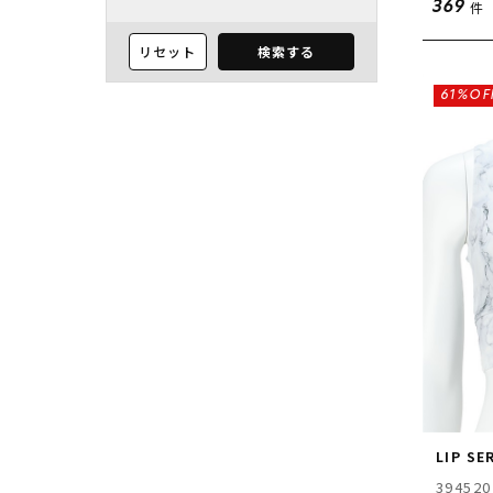
件
369
リセット
検索する
61%OF
LIP SE
394520