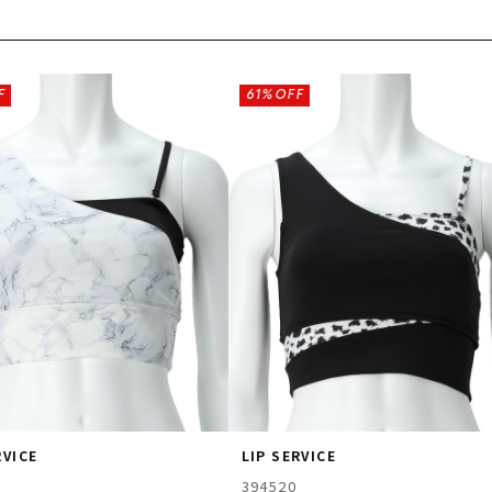
F
61%OFF
RVICE
LIP SERVICE
394520