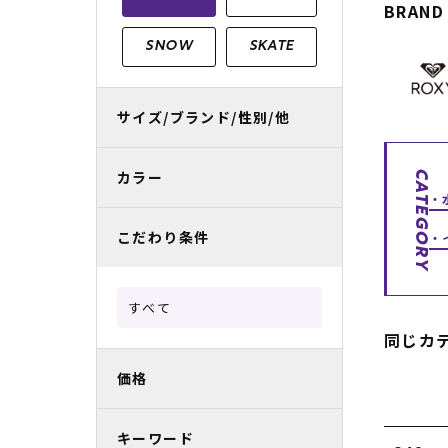
BRAND
レディースラッシュガード
スノーボード レンタル
レディース
リフト電子
SNOW
SKATE
中古/アウトレット スノーウェア
サイズ/ブランド/性別/他
カラー
CATEGORY
こだわり条件
すべて
同じカ
価格
キーワード