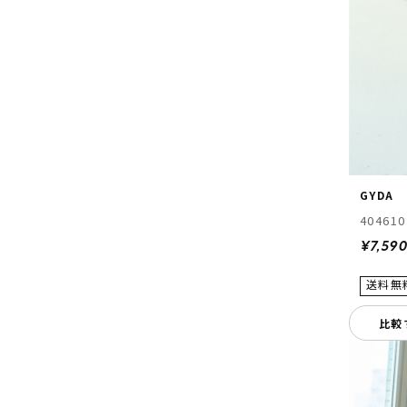
GYDA
404610
¥7,59
比較