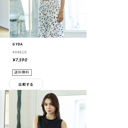
GYDA
404610
¥7,590
比較する