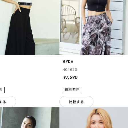
GYDA
404610
0
¥7,590
する
比較する