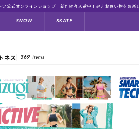
ーツ公式オンラインショップ 新作続々入荷中！是非お買い物をお楽
SNOW
SKATE
トネス
369
items
ジャケット
ド
ド板
ード
トップス
ウェットスーツ
バインディング
キッズスケートボード
ドメンテナンスグッズ
ドセット
ードグッズ
サンダル
キッズサーフィン
スノーボードウェア
スケートボードメンテナンスグッ
ズ
ングッズ
ド
ドグローブ
キッズ
ウインターアイテム
キッズスノーボード
シュガード
トレット サーフボード
ドグッズ
レディース水着
中古/アウトレット ウェットスーツ
スノーボードメンテナンスグッズ