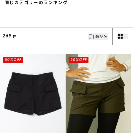
同じカテゴリーのランキング
商品名
件
269
ムラサキスポーツ 公式アプリ
50%OFF
50%OFF
ポイント・クーポンもこのアプリで！