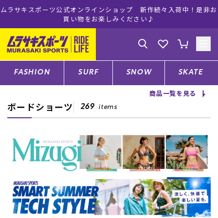
荷中！是非お
ムラサキスポーツ公式オンラインショップ 5,500円(税
注文で送料無料！(※一部対象外有り)
ゲスト
様
ログイン
会員登録
FASHION
SURF
SNOW
SKATE
商品一覧を見る
ボードショーツ
店舗一覧
269
items
CATEGORY
ファッションTOP
サーフTOP