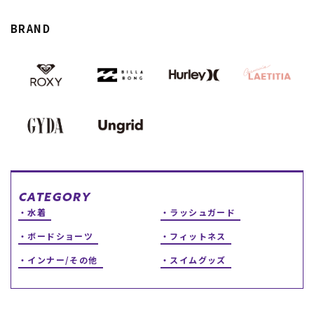
スノーTOP
BRAND
スケートTOP
CONTENTS
SUPPORT
ブランド一覧
ご利用ガイド
特集一覧
会員ランク
RIDE LIFE MAGAZINE一
店頭受取サービス
CATEGORY
覧
ギフトラッピング
水着
ラッシュガード
スタッフスナップ
アフターサポート
中古/アウトレット サー
下取り保証について
ボードショーツ
フィットネス
フ
よくある質問
中古/アウトレット スノ
店舗一覧
インナー/その他
スイムグッズ
ー
お問い合わせ
ニュース