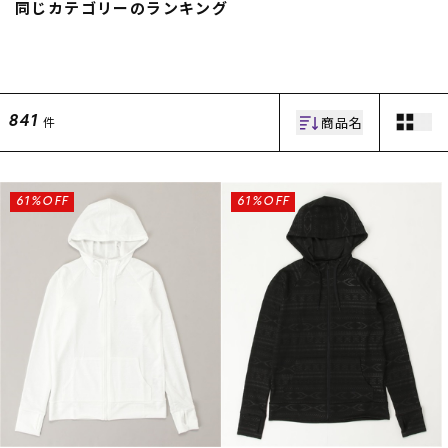
同じカテゴリーのランキング
商品名
件
841
ムラサキスポーツ 公式アプリ
61%OFF
61%OFF
ポイント・クーポンもこのアプリで！