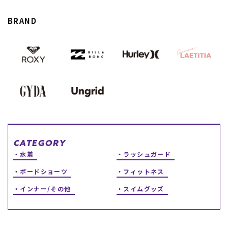
スノーTOP
BRAND
スケートTOP
CONTENTS
SUPPORT
ブランド一覧
ご利用ガイド
特集一覧
会員ランク
RIDE LIFE MAGAZINE一
店頭受取サービス
CATEGORY
覧
ギフトラッピング
水着
ラッシュガード
スタッフスナップ
アフターサポート
中古/アウトレット サー
下取り保証について
ボードショーツ
フィットネス
フ
よくある質問
中古/アウトレット スノ
店舗一覧
インナー/その他
スイムグッズ
ー
お問い合わせ
ニュース