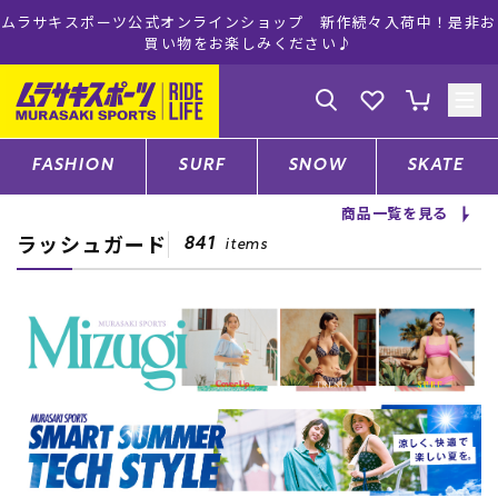
ムラサキスポーツ公式オンラインショップ 新作続々入荷中！是非お
買い物をお楽しみください♪
ゲスト
様
ログイン
会員登録
FASHION
SURF
SNOW
SKATE
商品一覧を見る
ラッシュガード
店舗一覧
841
items
CATEGORY
ファッションTOP
サーフTOP