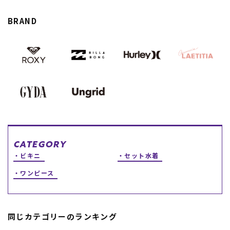
スノーTOP
BRAND
スケートTOP
CONTENTS
SUPPORT
ブランド一覧
ご利用ガイド
特集一覧
会員ランク
RIDE LIFE MAGAZINE一
店頭受取サービス
CATEGORY
覧
ギフトラッピング
ビキニ
セット水着
スタッフスナップ
アフターサポート
中古/アウトレット サー
下取り保証について
ワンピース
フ
よくある質問
中古/アウトレット スノ
店舗一覧
ー
お問い合わせ
ニュース
同じカテゴリーのランキング