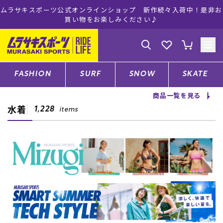
インショップ 新作続々入荷中！是非お
ムラサキスポーツ公式オンライン
お楽しみください♪
注文で送料無料
ゲスト
様
ログイン
会員登録
FASHION
SURF
SNOW
SKATE
商品一覧を見る
水着
店舗一覧
1,228
items
CATEGORY
ファッションTOP
サーフTOP