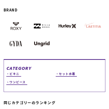
スノーTOP
BRAND
スケートTOP
CONTENTS
SUPPORT
ブランド一覧
ご利用ガイド
特集一覧
会員ランク
RIDE LIFE MAGAZINE一
店頭受取サービス
CATEGORY
覧
ギフトラッピング
ビキニ
セット水着
スタッフスナップ
アフターサポート
中古/アウトレット サー
下取り保証について
ワンピース
フ
よくある質問
中古/アウトレット スノ
店舗一覧
ー
お問い合わせ
ニュース
同じカテゴリーのランキング