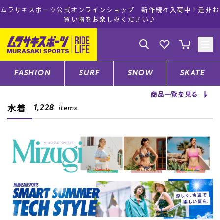
ンラインショップ 新作続々入荷中！是非お
ムラサキスポーツ公式オン
物をお楽しみください♪
注文で送
ゲスト
様
ログイン
会員登録
FASHION
SURF
SNOW
SKATE
商品一覧を見る
水着
店舗一覧
1,228
items
CATEGORY
ファッションTOP
サーフTOP