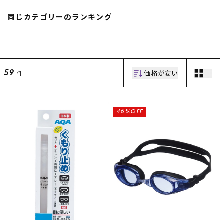
スノーTOP
同じカテゴリーのランキング
スケートTOP
価格が安い
件
59
CONTENTS
SUPPORT
ブランド一覧
ご利用ガイド
46%OFF
特集一覧
会員ランク
RIDE LIFE MAGAZINE一
店頭受取サービス
覧
ギフトラッピング
スタッフスナップ
アフターサポート
中古/アウトレット サー
下取り保証について
フ
よくある質問
中古/アウトレット スノ
店舗一覧
ー
お問い合わせ
ニュース