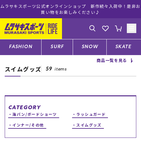
ムラサキスポーツ公式オンラインショップ 新作続々入荷中！是非お
買い物をお楽しみください♪
ゲスト
様
ログイン
会員登録
FASHION
SURF
SNOW
SKATE
商品一覧を見る
スイムグッズ
店舗一覧
59
items
CATEGORY
CATEGORY
海パン/ボードショーツ
ラッシュガード
ファッションTOP
インナー/その他
スイムグッズ
サーフTOP