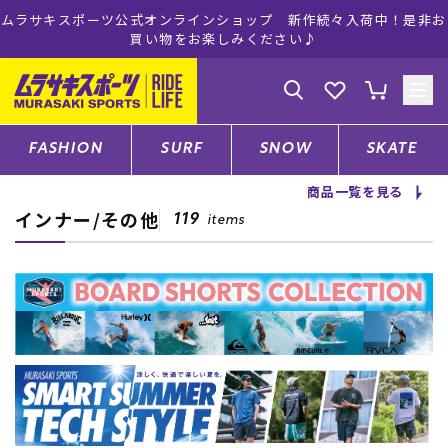
ムラサキスポーツ公式オンラインショップ 新作続々入荷中！是非お
買い物をお楽しみください♪
ゲスト
様
ログイン
会員登録
FASHION
SURF
SNOW
SKATE
商品一覧を見る
インナー/その他
店舗一覧
119
items
CATEGORY
ファッションTOP
サーフTOP