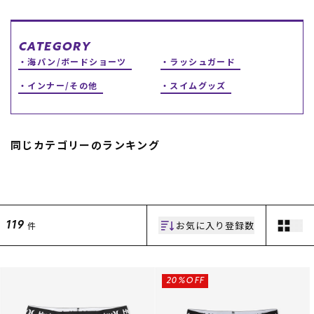
スノーTOP
CATEGORY
スケートTOP
海パン/ボードショーツ
ラッシュガード
インナー/その他
スイムグッズ
CONTENTS
SUPPORT
同じカテゴリーのランキング
ブランド一覧
ご利用ガイド
特集一覧
会員ランク
RIDE LIFE MAGAZINE一
店頭受取サービス
覧
ギフトラッピング
スタッフスナップ
アフターサポート
お気に入り登録数
件
119
中古/アウトレット サー
下取り保証について
フ
よくある質問
中古/アウトレット スノ
店舗一覧
ー
お問い合わせ
ニュース
20%OFF