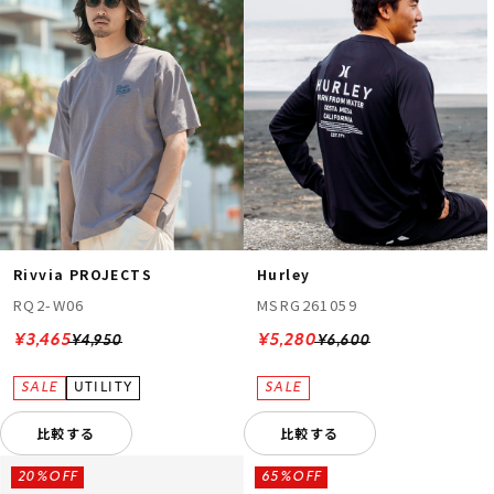
Rivvia PROJECTS
Hurley
RQ2-W06
MSRG261059
¥3,465
¥5,280
¥4,950
¥6,600
比較する
比較する
20%OFF
65%OFF