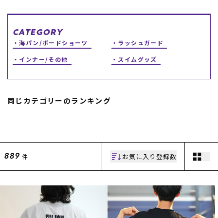
スノーTOP
CATEGORY
スケートTOP
海パン/ボードショーツ
ラッシュガード
インナー/その他
スイムグッズ
CONTENTS
SUPPORT
同じカテゴリーのランキング
ブランド一覧
ご利用ガイド
特集一覧
会員ランク
RIDE LIFE MAGAZINE一
店頭受取サービス
覧
ギフトラッピング
スタッフスナップ
アフターサポート
お気に入り登録数
件
889
中古/アウトレット サー
下取り保証について
フ
よくある質問
中古/アウトレット スノ
店舗一覧
ー
お問い合わせ
ニュース