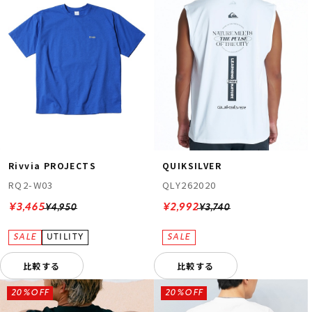
Rivvia PROJECTS
QUIKSILVER
RQ2-W03
QLY262020
¥3,465
¥2,992
¥4,950
¥3,740
比較する
比較する
20%OFF
20%OFF