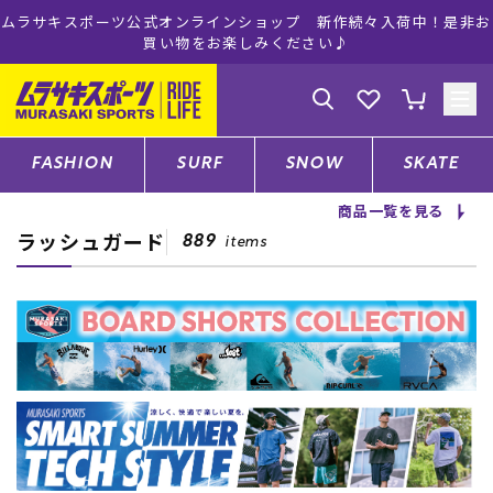
中！是非お
ムラサキスポーツ公式オンラインショップ 5,500円(税込
注文で送料無料！(※一部対象外有り)
ゲスト
様
ログイン
会員登録
FASHION
SURF
SNOW
SKATE
商品一覧を見る
ラッシュガード
店舗一覧
889
items
CATEGORY
ファッションTOP
サーフTOP