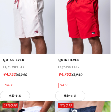
QUIKSILVER
QUIKSILVER
EQYJV04137
EQYJV04137
¥4,752
¥4,752
¥5,940
¥5,940
比較する
比較する
17%OFF
17%OFF