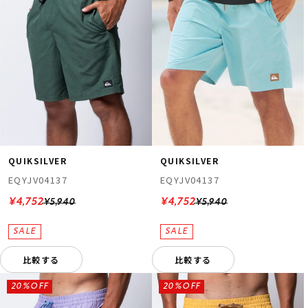
QUIKSILVER
QUIKSILVER
EQYJV04137
EQYJV04137
¥4,752
¥4,752
¥5,940
¥5,940
比較する
比較する
20%OFF
20%OFF