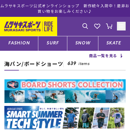
是非お
ムラサキスポーツ公式オンラインショップ 5,500円(税込)以
注文で送料無料！(※一部対象外有り)
ゲスト
様
ログイン
会員登録
FASHION
SURF
SNOW
SKATE
商品一覧を見る
海パン/ボードショーツ
店舗一覧
639
items
CATEGORY
ファッションTOP
サーフTOP