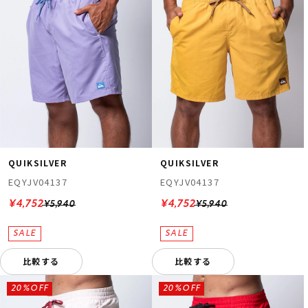
QUIKSILVER
QUIKSILVER
EQYJV04137
EQYJV04137
¥4,752
¥4,752
¥5,940
¥5,940
比較する
比較する
20%OFF
20%OFF