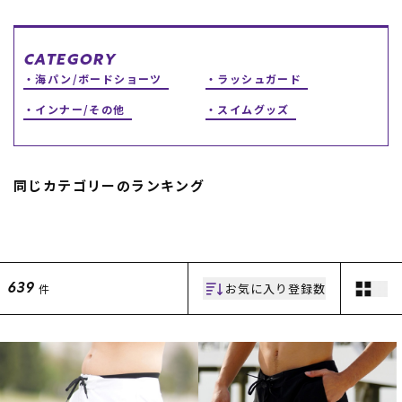
スノーTOP
CATEGORY
スケートTOP
海パン/ボードショーツ
ラッシュガード
インナー/その他
スイムグッズ
CONTENTS
SUPPORT
同じカテゴリーのランキング
ブランド一覧
ご利用ガイド
特集一覧
会員ランク
RIDE LIFE MAGAZINE一
店頭受取サービス
覧
ギフトラッピング
スタッフスナップ
アフターサポート
お気に入り登録数
件
639
中古/アウトレット サー
下取り保証について
フ
よくある質問
中古/アウトレット スノ
店舗一覧
ー
お問い合わせ
ニュース