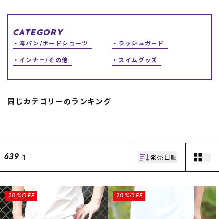
スノーTOP
CATEGORY
スケートTOP
海パン/ボードショーツ
ラッシュガード
インナー/その他
スイムグッズ
CONTENTS
SUPPORT
同じカテゴリーのランキング
ブランド一覧
ご利用ガイド
特集一覧
会員ランク
RIDE LIFE MAGAZINE一
店頭受取サービス
覧
ギフトラッピング
スタッフスナップ
アフターサポート
発売日順
件
639
中古/アウトレット サー
下取り保証について
フ
よくある質問
中古/アウトレット スノ
店舗一覧
ー
お問い合わせ
ニュース
20%OFF
20%OFF