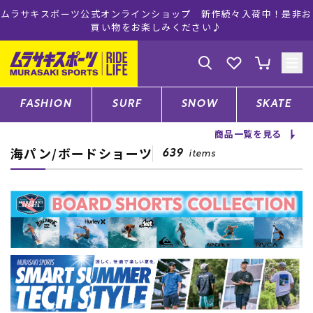
！是非お
ムラサキスポーツ公式オンラインショップ 5,500円(税込)
注文で送料無料！(※一部対象外有り)
ゲスト
様
ログイン
会員登録
FASHION
SURF
SNOW
SKATE
商品一覧を見る
海パン/ボードショーツ
店舗一覧
639
items
CATEGORY
ファッションTOP
サーフTOP