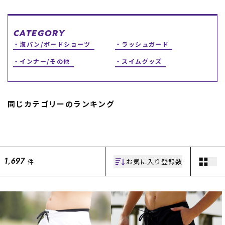
スノーTOP
CATEGORY
スケートTOP
海パン/ボードショーツ
ラッシュガード
インナー/その他
スイムグッズ
CONTENTS
SUPPORT
同じカテゴリーのランキング
ブランド一覧
ご利用ガイド
特集一覧
会員ランク
RIDE LIFE MAGAZINE一
店頭受取サービス
覧
ギフトラッピング
スタッフスナップ
アフターサポート
お気に入り登録数
件
1,697
中古/アウトレット サー
下取り保証について
フ
よくある質問
中古/アウトレット スノ
店舗一覧
ー
お問い合わせ
ニュース