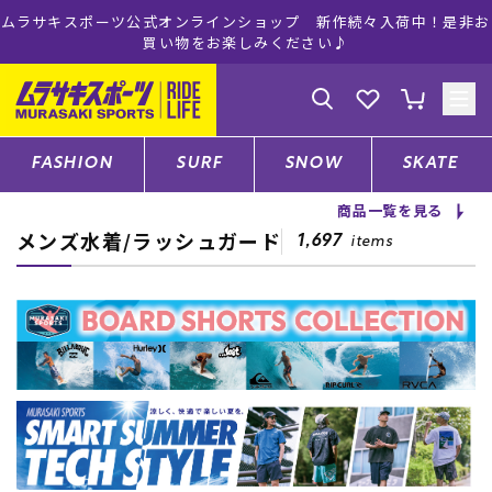
お
ムラサキスポーツ公式オンラインショップ 5,500円(税込)以上のご
注文で送料無料！(※一部対象外有り)
ゲスト
様
ログイン
会員登録
FASHION
SURF
SNOW
SKATE
商品一覧を見る
メンズ水着/ラッシュガード
店舗一覧
1,697
items
CATEGORY
ファッションTOP
サーフTOP