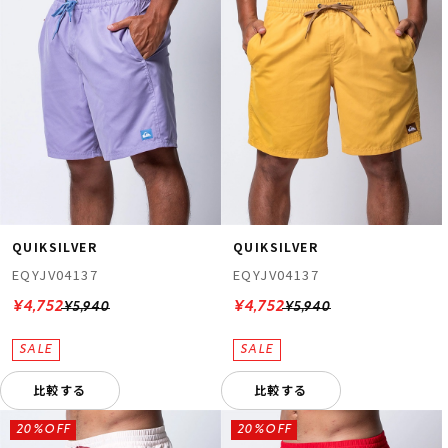
QUIKSILVER
QUIKSILVER
EQYJV04137
EQYJV04137
¥4,752
¥4,752
¥5,940
¥5,940
比較する
比較する
20%OFF
20%OFF