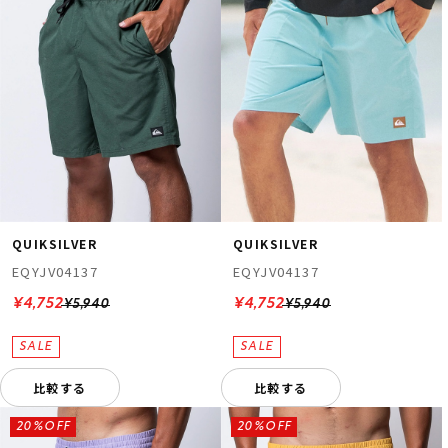
QUIKSILVER
QUIKSILVER
EQYJV04137
EQYJV04137
¥4,752
¥4,752
¥5,940
¥5,940
比較する
比較する
20%OFF
20%OFF