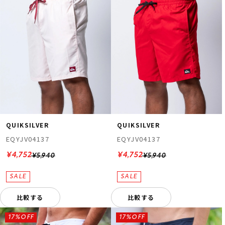
QUIKSILVER
QUIKSILVER
EQYJV04137
EQYJV04137
¥4,752
¥4,752
¥5,940
¥5,940
比較する
比較する
17%OFF
17%OFF