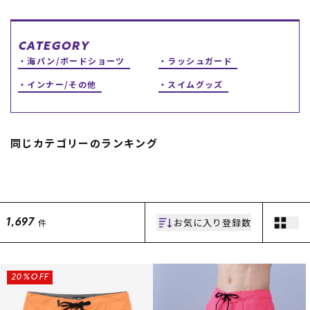
スノーTOP
CATEGORY
スケートTOP
海パン/ボードショーツ
ラッシュガード
インナー/その他
スイムグッズ
CONTENTS
SUPPORT
同じカテゴリーのランキング
ブランド一覧
ご利用ガイド
特集一覧
会員ランク
RIDE LIFE MAGAZINE一
店頭受取サービス
覧
ギフトラッピング
スタッフスナップ
アフターサポート
お気に入り登録数
件
1,697
中古/アウトレット サー
下取り保証について
フ
よくある質問
中古/アウトレット スノ
店舗一覧
ー
お問い合わせ
ニュース
20%OFF