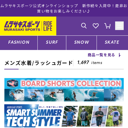
ムラサキスポーツ公式オンラインショップ 新作続々入荷中！是非お
買い物をお楽しみください♪
ゲスト
様
ログイン
会員登録
FASHION
SURF
SNOW
SKATE
商品一覧を見る
メンズ水着/ラッシュガード
店舗一覧
1,697
items
CATEGORY
ファッションTOP
サーフTOP