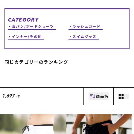
スノーTOP
CATEGORY
スケートTOP
海パン/ボードショーツ
ラッシュガード
インナー/その他
スイムグッズ
CONTENTS
SUPPORT
同じカテゴリーのランキング
ブランド一覧
ご利用ガイド
特集一覧
会員ランク
RIDE LIFE MAGAZINE一
店頭受取サービス
覧
ギフトラッピング
スタッフスナップ
アフターサポート
商品名
件
1,697
中古/アウトレット サー
下取り保証について
フ
よくある質問
中古/アウトレット スノ
店舗一覧
ー
お問い合わせ
ニュース