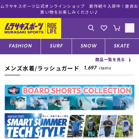
ムラサキスポーツ公式オンラインショップ 新作続々入荷中！是非お
買い物をお楽しみください♪
ゲスト
様
ログイン
会員登録
FASHION
SURF
SNOW
SKATE
商品一覧を見る
メンズ水着/ラッシュガード
店舗一覧
1,697
items
CATEGORY
ファッションTOP
サーフTOP