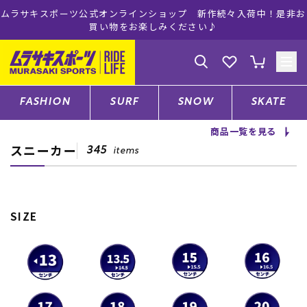
ムラサキスポーツ公式オンラインショップ 新作続々入荷中！是非お
買い物をお楽しみください♪
ゲスト
様
ログイン
会員登録
FASHION
SURF
SNOW
SKATE
商品一覧を見る
スニーカー
店舗一覧
345
items
CATEGORY
SIZE
ファッションTOP
サーフTOP