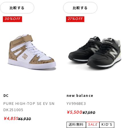
比較する
比較する
30%OFF
27%OFF
DC
new balance
PURE HIGH-TOP SE EV SN
YV996BE3
DK251005
¥5,500
¥7,590
¥4,851
¥6,930