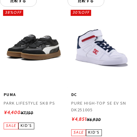
比較する
比較する
38%OFF
30%OFF
PUMA
DC
PARK LIFESTYLE SK8 PS
PURE HIGH-TOP SE EV SN
DK251005
¥4,400
¥7,150
¥4,851
¥6,930