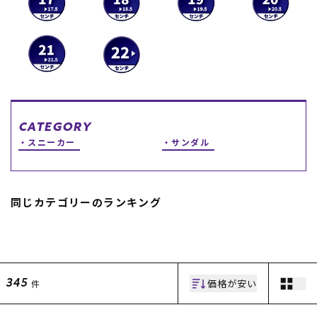
スノーTOP
スケートTOP
CATEGORY
CONTENTS
SUPPORT
スニーカー
サンダル
ブランド一覧
ご利用ガイド
特集一覧
会員ランク
RIDE LIFE MAGAZINE一
店頭受取サービス
同じカテゴリーのランキング
覧
ギフトラッピング
スタッフスナップ
アフターサポート
中古/アウトレット サー
下取り保証について
フ
よくある質問
中古/アウトレット スノ
店舗一覧
ー
お問い合わせ
価格が安い
件
345
ニュース