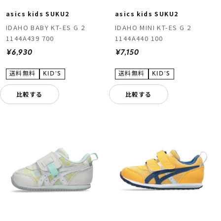
asics kids SUKU2
asics kids SUKU2
IDAHO BABY KT-ES G 2
IDAHO MINI KT-ES G 2
1144A439 700
1144A440 100
¥6,930
¥7,150
比較する
比較する