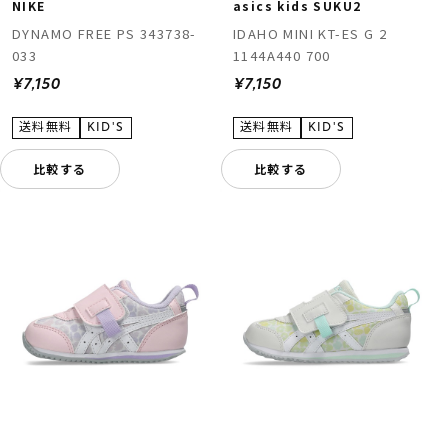
NIKE
asics kids SUKU2
DYNAMO FREE PS 343738-
IDAHO MINI KT-ES G 2
033
1144A440 700
¥7,150
¥7,150
比較する
比較する