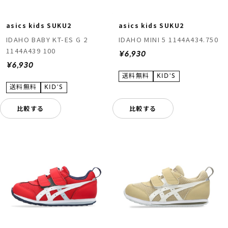
asics kids SUKU2
asics kids SUKU2
IDAHO BABY KT-ES G 2
IDAHO MINI 5 1144A434.750
1144A439 100
¥6,930
¥6,930
比較する
比較する