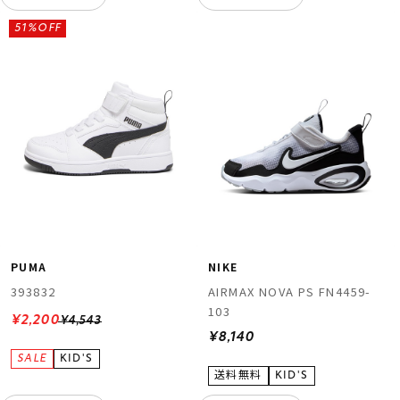
51%OFF
PUMA
NIKE
393832
AIRMAX NOVA PS FN4459-
103
¥2,200
¥4,543
¥8,140