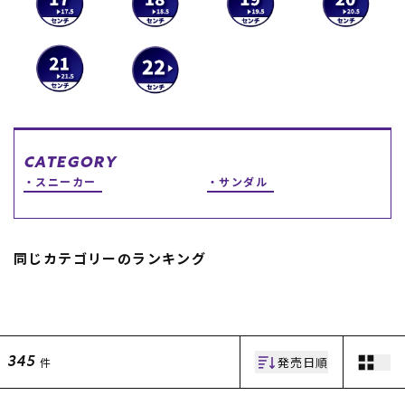
スノーTOP
スケートTOP
CATEGORY
CONTENTS
SUPPORT
スニーカー
サンダル
ブランド一覧
ご利用ガイド
特集一覧
会員ランク
RIDE LIFE MAGAZINE一
店頭受取サービス
同じカテゴリーのランキング
覧
ギフトラッピング
スタッフスナップ
アフターサポート
中古/アウトレット サー
下取り保証について
フ
よくある質問
中古/アウトレット スノ
店舗一覧
ー
お問い合わせ
発売日順
件
345
ニュース