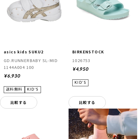
asics kids SUKU2
BIRKENSTOCK
GD.RUNNERBABY SL-MID
1026753
1144A004 100
¥4,950
¥6,930
比較する
比較する