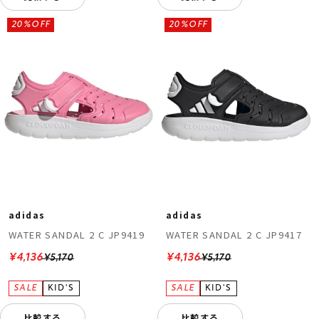
20%OFF
20%OFF
adidas
adidas
WATER SANDAL 2 C JP9419
WATER SANDAL 2 C JP9417
¥4,136
¥4,136
¥5,170
¥5,170
比較する
比較する