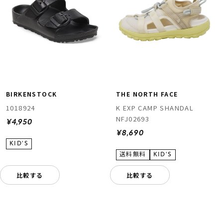
BIRKENSTOCK
THE NORTH FACE
1018924
K EXP CAMP SHANDAL
NFJ02693
¥4,950
¥8,690
比較する
比較する