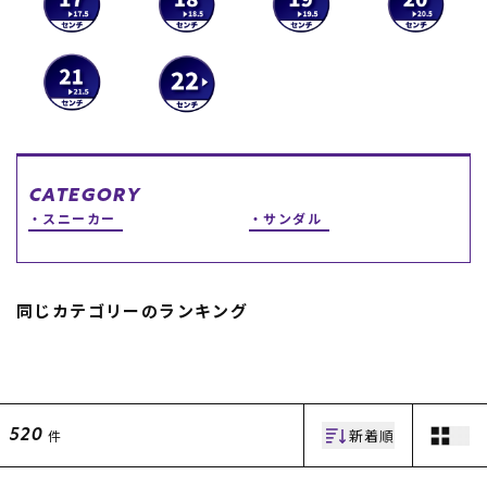
スノーTOP
スケートTOP
CATEGORY
CONTENTS
SUPPORT
スニーカー
サンダル
ブランド一覧
ご利用ガイド
特集一覧
会員ランク
RIDE LIFE MAGAZINE一
店頭受取サービス
同じカテゴリーのランキング
覧
ギフトラッピング
スタッフスナップ
アフターサポート
中古/アウトレット サー
下取り保証について
フ
よくある質問
中古/アウトレット スノ
店舗一覧
ー
お問い合わせ
新着順
件
520
ニュース