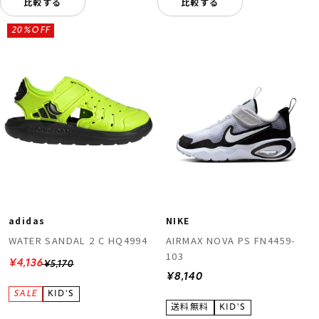
比較する
比較する
20%OFF
adidas
NIKE
WATER SANDAL 2 C HQ4994
AIRMAX NOVA PS FN4459-
103
¥4,136
¥5,170
¥8,140