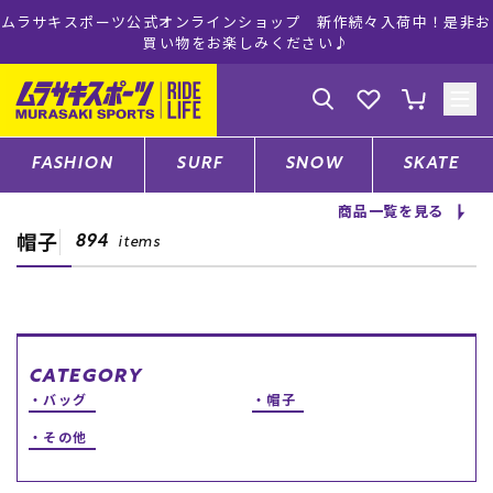
ムラサキスポーツ公式オンラインショップ 新作続々入荷中！是非お
買い物をお楽しみください♪
ゲスト
様
ログイン
会員登録
FASHION
SURF
SNOW
SKATE
商品一覧を見る
帽子
店舗一覧
894
items
CATEGORY
CATEGORY
バッグ
帽子
ファッションTOP
その他
サーフTOP