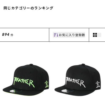
スノーTOP
同じカテゴリーのランキング
スケートTOP
お気に入り登録数
件
894
CONTENTS
SUPPORT
ブランド一覧
ご利用ガイド
特集一覧
会員ランク
RIDE LIFE MAGAZINE一
店頭受取サービス
覧
ギフトラッピング
スタッフスナップ
アフターサポート
中古/アウトレット サー
下取り保証について
フ
よくある質問
中古/アウトレット スノ
店舗一覧
ー
お問い合わせ
ニュース