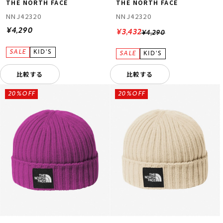
THE NORTH FACE
THE NORTH FACE
NNJ42320
NNJ42320
¥4,290
¥3,432
¥4,290
比較する
比較する
20%OFF
20%OFF