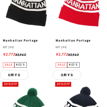
Manhattan Portage
Manhattan Portage
MP248
MP248
¥2,772
¥2,772
¥3,960
¥3,960
比較する
比較する
30%OFF
30%OFF