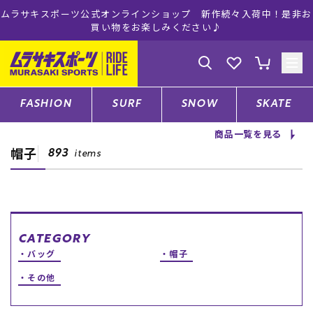
ムラサキスポーツ公式オンラインショップ 新作続々入荷中！是非お
買い物をお楽しみください♪
ゲスト
様
ログイン
会員登録
FASHION
SURF
SNOW
SKATE
商品一覧を見る
帽子
店舗一覧
893
items
CATEGORY
CATEGORY
バッグ
帽子
ファッションTOP
その他
サーフTOP