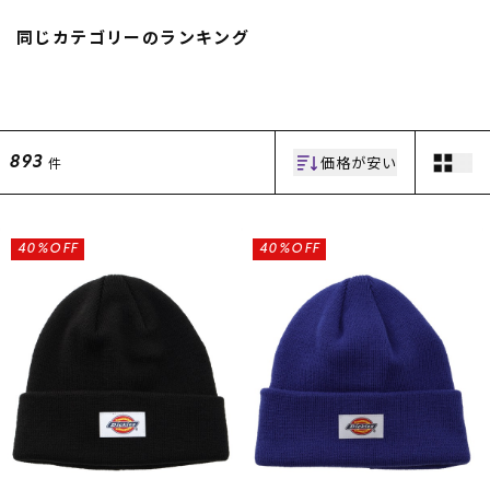
スノーTOP
同じカテゴリーのランキング
スケートTOP
価格が安い
件
893
CONTENTS
SUPPORT
ブランド一覧
ご利用ガイド
40%OFF
40%OFF
特集一覧
会員ランク
RIDE LIFE MAGAZINE一
店頭受取サービス
覧
ギフトラッピング
スタッフスナップ
アフターサポート
中古/アウトレット サー
下取り保証について
フ
よくある質問
中古/アウトレット スノ
店舗一覧
ー
お問い合わせ
ニュース