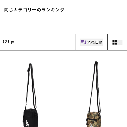
スノーTOP
同じカテゴリーのランキング
スケートTOP
発売日順
件
171
CONTENTS
SUPPORT
ブランド一覧
ご利用ガイド
特集一覧
会員ランク
RIDE LIFE MAGAZINE一
店頭受取サービス
覧
ギフトラッピング
スタッフスナップ
アフターサポート
中古/アウトレット サー
下取り保証について
フ
よくある質問
中古/アウトレット スノ
店舗一覧
ー
お問い合わせ
ニュース