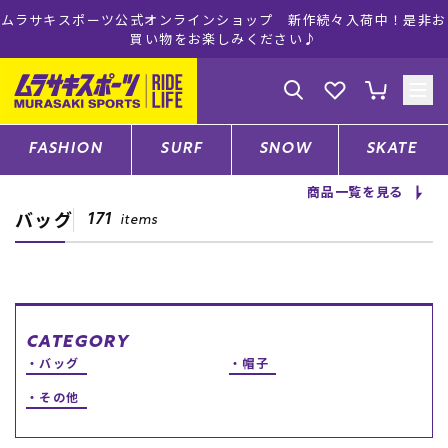
ムラサキスポーツ公式オンラインショップ 新作続々入荷中！是非お
買い物をお楽しみください♪
ゲスト
様
ログイン
会員登録
FASHION
SURF
SNOW
SKATE
商品一覧を見る
バッグ
店舗一覧
171
items
CATEGORY
CATEGORY
バッグ
帽子
ファッションTOP
その他
サーフTOP