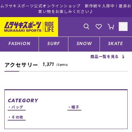
ムラサキスポーツ公式オンラインショップ 新作続々入荷中！是非お
買い物をお楽しみください♪
ゲスト
様
ログイン
会員登録
FASHION
SURF
SNOW
SKATE
商品一覧を見る
アクセサリー
店舗一覧
1,371
items
CATEGORY
CATEGORY
バッグ
帽子
ファッションTOP
その他
サーフTOP