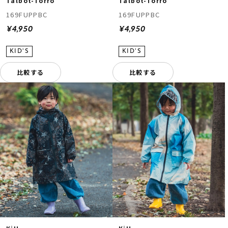
Talbot-Torro
Talbot-Torro
169FUPPBC
169FUPPBC
¥4,950
¥4,950
比較する
比較する