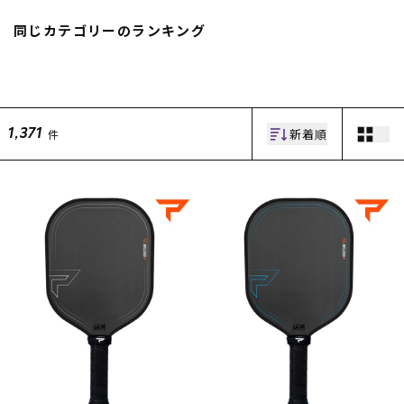
スノーTOP
同じカテゴリーのランキング
スケートTOP
新着順
件
1,371
CONTENTS
SUPPORT
ブランド一覧
ご利用ガイド
特集一覧
会員ランク
RIDE LIFE MAGAZINE一
店頭受取サービス
覧
ギフトラッピング
スタッフスナップ
アフターサポート
中古/アウトレット サー
下取り保証について
フ
よくある質問
中古/アウトレット スノ
店舗一覧
ー
お問い合わせ
ニュース