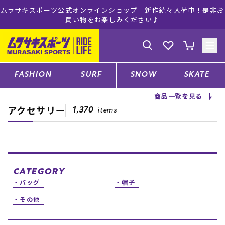
ムラサキスポーツ公式オンラインショップ 新作続々入荷中！是非お
買い物をお楽しみください♪
ゲスト
様
ログイン
会員登録
FASHION
SURF
SNOW
SKATE
商品一覧を見る
アクセサリー
店舗一覧
1,370
items
CATEGORY
CATEGORY
バッグ
帽子
ファッションTOP
その他
サーフTOP