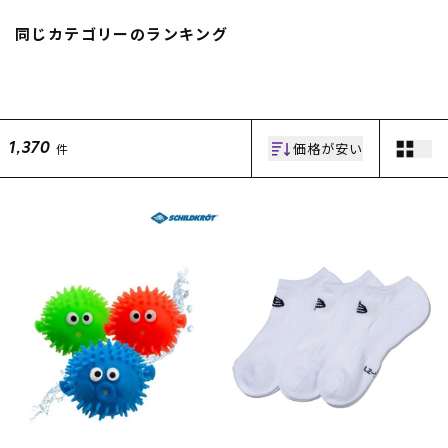
スノーTOP
同じカテゴリーのランキング
スケートTOP
価格が安い
件
1,370
CONTENTS
SUPPORT
ブランド一覧
ご利用ガイド
特集一覧
会員ランク
RIDE LIFE MAGAZINE一
店頭受取サービス
覧
ギフトラッピング
スタッフスナップ
アフターサポート
中古/アウトレット サー
下取り保証について
フ
よくある質問
中古/アウトレット スノ
店舗一覧
ー
お問い合わせ
ニュース