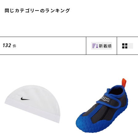
スノーTOP
同じカテゴリーのランキング
スケートTOP
新着順
件
132
CONTENTS
SUPPORT
ブランド一覧
ご利用ガイド
特集一覧
会員ランク
RIDE LIFE MAGAZINE一
店頭受取サービス
覧
ギフトラッピング
スタッフスナップ
アフターサポート
中古/アウトレット サー
下取り保証について
フ
よくある質問
中古/アウトレット スノ
店舗一覧
ー
お問い合わせ
ニュース