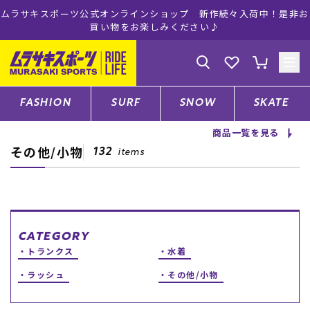
ムラサキスポーツ公式オンラインショップ 新作続々入荷中！是非お
買い物をお楽しみください♪
ゲスト
様
ログイン
会員登録
FASHION
SURF
SNOW
SKATE
商品一覧を見る
その他/小物
店舗一覧
132
items
CATEGORY
CATEGORY
トランクス
水着
ファッションTOP
ラッシュ
その他/小物
サーフTOP