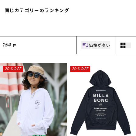
スノーTOP
同じカテゴリーのランキング
スケートTOP
価格が高い
件
154
CONTENTS
SUPPORT
ブランド一覧
ご利用ガイド
20%OFF
20%OFF
特集一覧
会員ランク
RIDE LIFE MAGAZINE一
店頭受取サービス
覧
ギフトラッピング
スタッフスナップ
アフターサポート
中古/アウトレット サー
下取り保証について
フ
よくある質問
中古/アウトレット スノ
店舗一覧
ー
お問い合わせ
ニュース