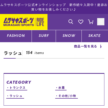
ムラサキスポーツ公式オンラインショップ 新作続々入荷中！是非お
買い物をお楽しみください♪
ゲスト
様
ログイン
会員登録
FASHION
SURF
SNOW
SKATE
商品一覧を見る
ラッシュ
店舗一覧
154
items
CATEGORY
CATEGORY
トランクス
水着
ファッションTOP
ラッシュ
その他/小物
サーフTOP