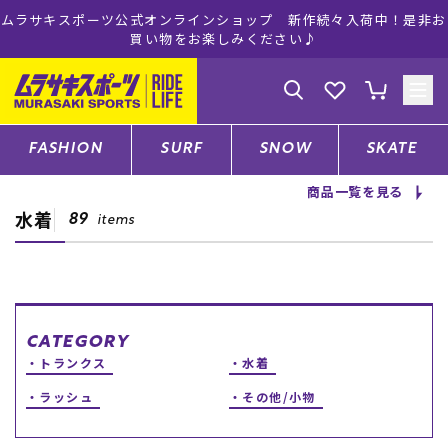
ムラサキスポーツ公式オンラインショップ 新作続々入荷中！是非お
買い物をお楽しみください♪
ゲスト
様
ログイン
会員登録
FASHION
SURF
SNOW
SKATE
商品一覧を見る
水着
店舗一覧
89
items
CATEGORY
CATEGORY
トランクス
水着
ファッションTOP
ラッシュ
その他/小物
サーフTOP