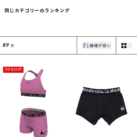
スノーTOP
同じカテゴリーのランキング
スケートTOP
価格が安い
件
89
CONTENTS
SUPPORT
ブランド一覧
ご利用ガイド
50%OFF
特集一覧
会員ランク
RIDE LIFE MAGAZINE一
店頭受取サービス
覧
ギフトラッピング
スタッフスナップ
アフターサポート
中古/アウトレット サー
下取り保証について
フ
よくある質問
中古/アウトレット スノ
店舗一覧
ー
お問い合わせ
ニュース