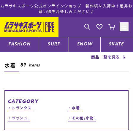
ムラサキスポーツ公式オンラインショップ 新作続々入荷中！是非お
買い物をお楽しみください♪
ゲスト
様
ログイン
会員登録
FASHION
SURF
SNOW
SKATE
商品一覧を見る
水着
店舗一覧
89
items
CATEGORY
CATEGORY
トランクス
水着
ファッションTOP
ラッシュ
その他/小物
サーフTOP