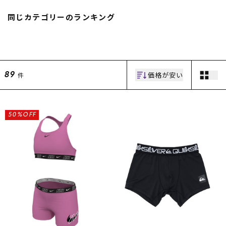
スノーTOP
同じカテゴリーのランキング
スケートTOP
価格が安い
件
89
CONTENTS
SUPPORT
ブランド一覧
ご利用ガイド
50%OFF
特集一覧
会員ランク
RIDE LIFE MAGAZINE一
店頭受取サービス
覧
ギフトラッピング
スタッフスナップ
アフターサポート
中古/アウトレット サー
下取り保証について
フ
よくある質問
中古/アウトレット スノ
店舗一覧
ー
お問い合わせ
ニュース