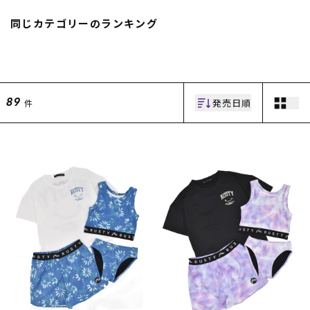
スノーTOP
同じカテゴリーのランキング
スケートTOP
発売日順
件
89
CONTENTS
SUPPORT
ブランド一覧
ご利用ガイド
特集一覧
会員ランク
RIDE LIFE MAGAZINE一
店頭受取サービス
覧
ギフトラッピング
スタッフスナップ
アフターサポート
中古/アウトレット サー
下取り保証について
フ
よくある質問
中古/アウトレット スノ
店舗一覧
ー
お問い合わせ
ニュース