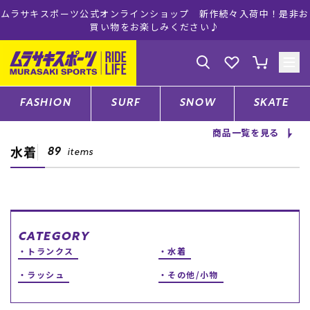
ムラサキスポーツ公式オンラインショップ 新作続々入荷中！是非お
買い物をお楽しみください♪
ゲスト
様
ログイン
会員登録
FASHION
SURF
SNOW
SKATE
商品一覧を見る
水着
店舗一覧
89
items
CATEGORY
CATEGORY
トランクス
水着
ファッションTOP
ラッシュ
その他/小物
サーフTOP