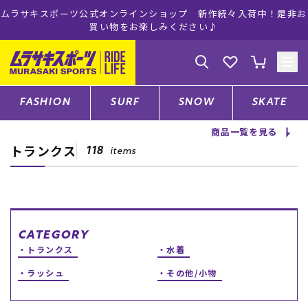
！是非お
ムラサキスポーツ公式オンラインショップ 5,500円(税込)
注文で送料無料！(※一部対象外有り)
ゲスト
様
ログイン
会員登録
FASHION
SURF
SNOW
SKATE
商品一覧を見る
トランクス
店舗一覧
118
items
CATEGORY
CATEGORY
トランクス
水着
ファッションTOP
ラッシュ
その他/小物
サーフTOP