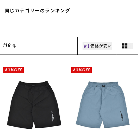
スノーTOP
同じカテゴリーのランキング
スケートTOP
価格が安い
件
118
CONTENTS
SUPPORT
ブランド一覧
ご利用ガイド
60%OFF
60%OFF
特集一覧
会員ランク
RIDE LIFE MAGAZINE一
店頭受取サービス
覧
ギフトラッピング
スタッフスナップ
アフターサポート
中古/アウトレット サー
下取り保証について
フ
よくある質問
中古/アウトレット スノ
店舗一覧
ー
お問い合わせ
ニュース