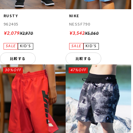
RUSTY
NIKE
962405
NESSF790
¥2,079
¥3,542
¥2,970
¥5,060
比較する
比較する
30%OFF
47%OFF