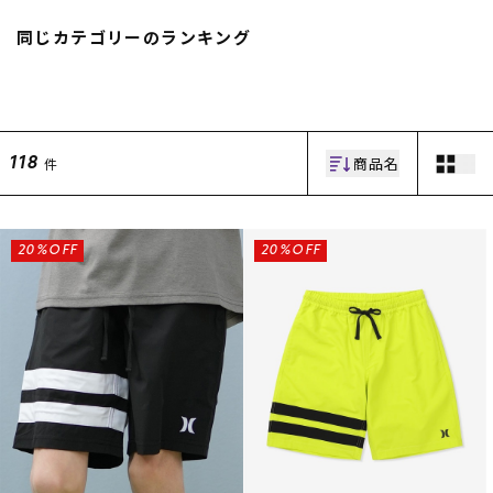
スノーTOP
同じカテゴリーのランキング
スケートTOP
商品名
件
118
CONTENTS
SUPPORT
ブランド一覧
ご利用ガイド
20%OFF
20%OFF
特集一覧
会員ランク
RIDE LIFE MAGAZINE一
店頭受取サービス
覧
ギフトラッピング
スタッフスナップ
アフターサポート
中古/アウトレット サー
下取り保証について
フ
よくある質問
中古/アウトレット スノ
店舗一覧
ー
お問い合わせ
ニュース