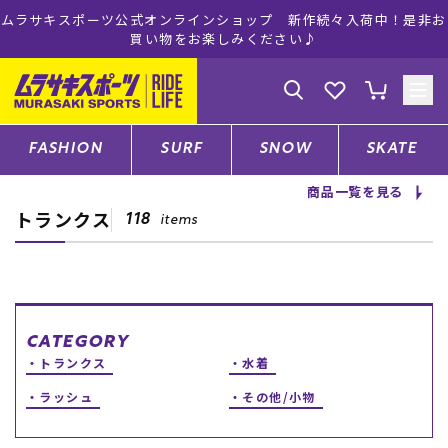
々入荷中！是非お
ムラサキスポーツ公式オンラインショップ 5,500円
注文で送料無料！(※一部対象外有り
ゲスト
様
ログイン
会員登録
FASHION
SURF
SNOW
SKATE
商品一覧を見る
トランクス
店舗一覧
118
items
CATEGORY
CATEGORY
トランクス
水着
ファッションTOP
ラッシュ
その他/小物
サーフTOP